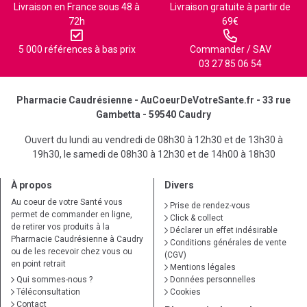
Livraison en France sous 48 à
Livraison gratuite à partir de
72h
69€
5 000 références à bas prix
Commander / SAV
03 27 85 06 54
Pharmacie Caudrésienne - AuCoeurDeVotreSante.fr - 33 rue
Gambetta - 59540 Caudry
Ouvert du lundi au vendredi de 08h30 à 12h30 et de 13h30 à
19h30, le samedi de 08h30 à 12h30 et de 14h00 à 18h30
À propos
Divers
Au coeur de votre Santé vous
Prise de rendez-vous
permet de commander en ligne,
Click & collect
de retirer vos produits à la
Déclarer un effet indésirable
Pharmacie Caudrésienne à Caudry
Conditions générales de vente
ou de les recevoir chez vous ou
(CGV)
en point retrait
Mentions légales
Qui sommes-nous ?
Données personnelles
Téléconsultation
Cookies
Contact