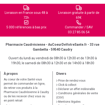
Livraison en France sous 48 à
Livraison gratuite à partir de
72h
69€
5 000 références à bas prix
Commander / SAV
03 27 85 06 54
Pharmacie Caudrésienne - AuCoeurDeVotreSante.fr - 33 rue
Gambetta - 59540 Caudry
Ouvert du lundi au vendredi de 08h30 à 12h30 et de 13h30 à
19h30, le samedi de 08h30 à 12h30 et de 14h00 à 18h30
À propos
Divers
Au coeur de votre Santé vous
Prise de rendez-vous
permet de commander en ligne,
Click & collect
de retirer vos produits à la
Déclarer un effet indésirable
Pharmacie Caudrésienne à Caudry
Conditions générales de vente
ou de les recevoir chez vous ou
(CGV)
en point retrait
Mentions légales