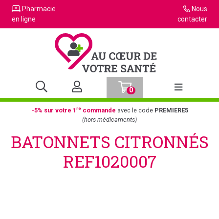
Pharmacie
Nous
en ligne
contacter
0
Afficher la n
re
-5% sur votre 1
commande
avec le code
PREMIERE5
(hors médicaments)
BATONNETS CITRONNÉS
REF1020007