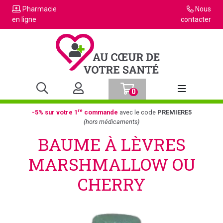
Pharmacie
Nous
en ligne
contacter
0
Afficher la n
re
-5% sur votre 1
commande
avec le code
PREMIERE5
(hors médicaments)
BAUME À LÈVRES
MARSHMALLOW OU
CHERRY