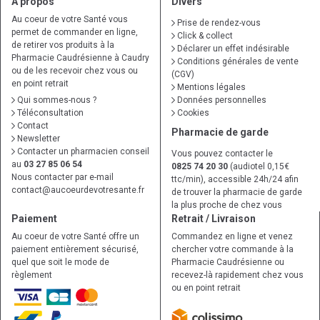
À propos
Divers
Au coeur de votre Santé vous
Prise de rendez-vous
permet de commander en ligne,
Click & collect
de retirer vos produits à la
Déclarer un effet indésirable
Pharmacie Caudrésienne à Caudry
Conditions générales de vente
ou de les recevoir chez vous ou
(CGV)
en point retrait
Mentions légales
Qui sommes-nous ?
Données personnelles
Téléconsultation
Cookies
Contact
Pharmacie de garde
Newsletter
Contacter un pharmacien conseil
Vous pouvez contacter le
au
03 27 85 06 54
0825 74 20 30
(audiotel 0,15€
Nous contacter par e-mail
ttc/min), accessible 24h/24 afin
contact
@
aucoeurdevotresante.fr
de trouver la pharmacie de garde
la plus proche de chez vous
Paiement
Retrait / Livraison
Au coeur de votre Santé offre un
Commandez en ligne et venez
paiement entièrement sécurisé,
chercher votre commande à la
quel que soit le mode de
Pharmacie Caudrésienne ou
règlement
recevez-là rapidement chez vous
ou en point retrait