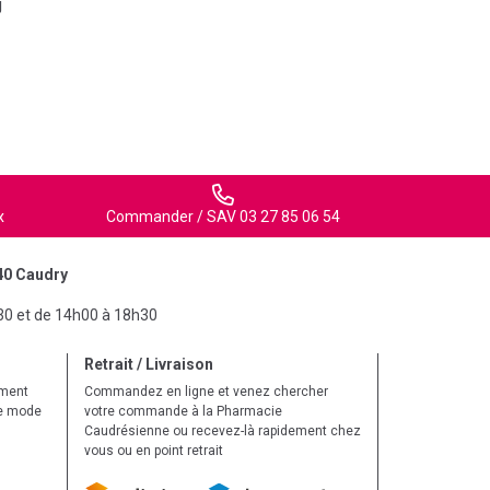
j
x
Commander / SAV 03 27 85 06 54
40 Caudry
30 et de 14h00 à 18h30
Retrait / Livraison
ement
Commandez en ligne et venez chercher
le mode
votre commande à la Pharmacie
Caudrésienne ou recevez-là rapidement chez
vous ou en point retrait