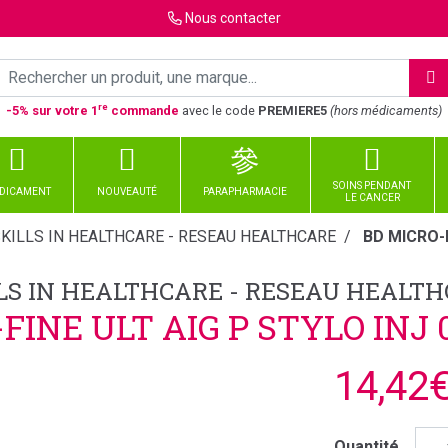
Nous
contacter
re
-5% sur votre 1
commande
avec le code
PREMIERE5
(hors médicaments)
SOINS PENDANT
DICAMENT
NOUVEAUTÉ
PARAPHARMACIE
LE CANCER
KILLS IN HEALTHCARE - RESEAU HEALTHCARE
BD MICRO-F
LS IN HEALTHCARE - RESEAU HEALT
FINE ULT AIG P STYLO INJ 0
14,42
Quantité