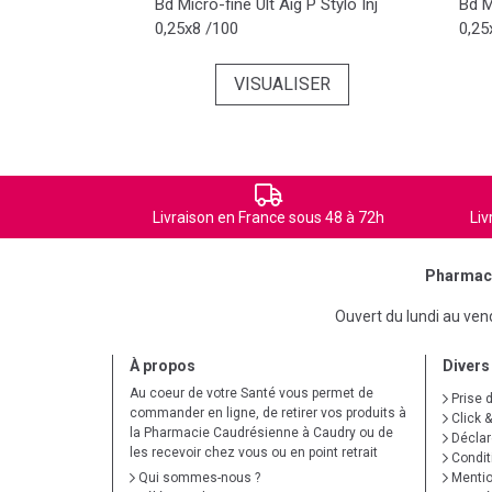
Bd Micro-fine Ult Aig P Stylo Inj
Bd M
0,25x8 /100
0,25
VISUALISER
Livraison en France sous 48 à 72h
Liv
Pharmaci
Ouvert du lundi au ve
À propos
Divers
Au coeur de votre Santé vous permet de
Prise 
commander en ligne, de retirer vos produits à
Click &
la Pharmacie Caudrésienne à Caudry ou de
Déclare
les recevoir chez vous ou en point retrait
Condit
Qui sommes-nous ?
Mentio