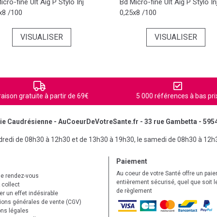
icro-fine Ult Aig P Stylo Inj
Bd Micro-fine Ult Aig P Stylo In
x8 /100
0,25x8 /100
VISUALISER
VISUALISER
raison gratuite à partir de 69€
5 000 références à bas pri
e Caudrésienne - AuCoeurDeVotreSante.fr - 33 rue Gambetta - 595
ndredi de 08h30 à 12h30 et de 13h30 à 19h30, le samedi de 08h30 à 12h
Paiement
Au coeur de votre Santé offre un pai
de rendez-vous
entièrement sécurisé, quel que soit 
 collect
de règlement
r un effet indésirable
ions générales de vente (CGV)
ns légales