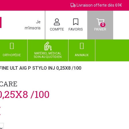
Livraison offerte dès 69€
Je
0
m’inscris
COMPTE
FAVORIS
PANIER
MATÉRIEL MÉDICAL
ORTHOPÉDIE
ANIMAUX
SOIN
AU
QUOTIDIEN
INE ULT AIG P STYLO INJ 0,25X8 /100
HCARE
,25X8 /100
€