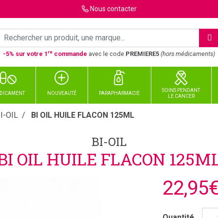
Nous
contacter
re
-5% sur votre 1
commande
avec le code
PREMIERE5
(hors médicaments)
SOINS PENDANT
DICAMENT
NOUVEAUTÉ
PARAPHARMACIE
LE CANCER
I-OIL
BI OIL HUILE FLACON 125ML
BI-OIL
BI OIL HUILE FLACON 125M
22,95
Quantité