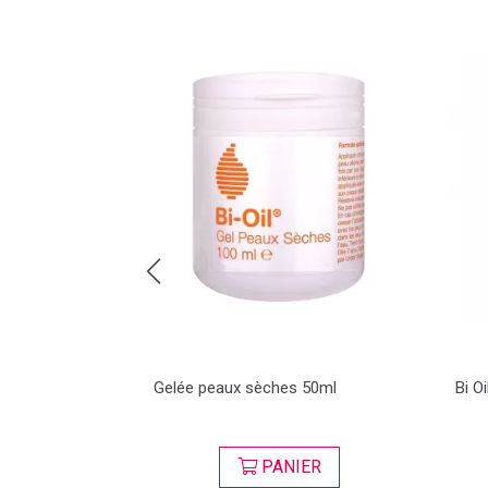
Gelée peaux sèches 50ml
Bi O
SER
PANIER