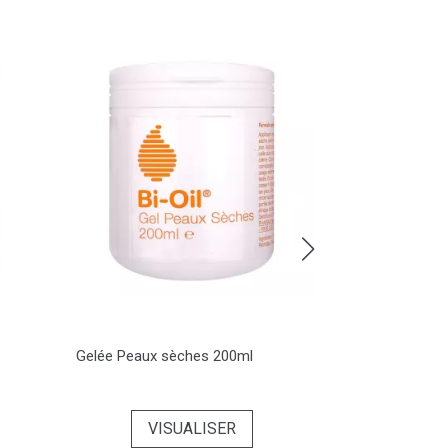
Gelée Peaux sèches 200ml
Huile Multifon
VISUALISER
VI