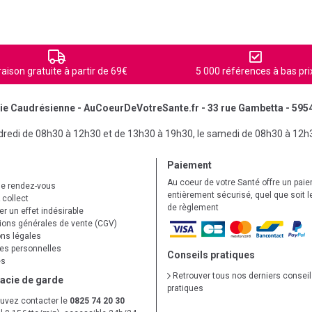
raison gratuite à partir de 69€
5 000 références à bas pri
e Caudrésienne - AuCoeurDeVotreSante.fr - 33 rue Gambetta - 595
ndredi de 08h30 à 12h30 et de 13h30 à 19h30, le samedi de 08h30 à 12h
Paiement
Au coeur de votre Santé offre un pai
de rendez-vous
entièrement sécurisé, quel que soit 
 collect
de règlement
r un effet indésirable
ions générales de vente (CGV)
ns légales
s personnelles
Conseils pratiques
es
Retrouver tous nos derniers consei
acie de garde
pratiques
uvez contacter le
0825 74 20 30