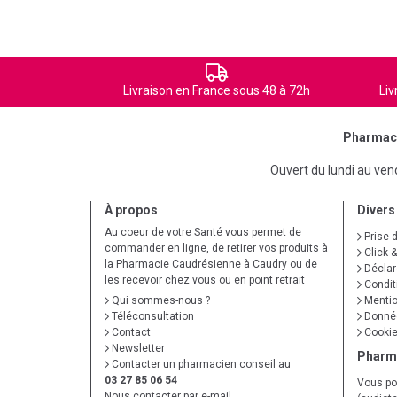
Livraison en France sous 48 à 72h
Liv
Pharmaci
Ouvert du lundi au ve
À propos
Divers
Au coeur de votre Santé vous permet de
Prise 
commander en ligne, de retirer vos produits à
Click &
la Pharmacie Caudrésienne à Caudry ou de
Déclare
les recevoir chez vous ou en point retrait
Condit
Qui sommes-nous ?
Mentio
Téléconsultation
Donnée
Contact
Cooki
Newsletter
Pharm
Contacter un pharmacien conseil au
03 27 85 06 54
Vous po
Nous contacter par e-mail