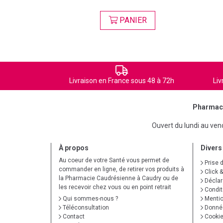
ER
PANIER
Livraison en France sous 48 à 72h
Liv
Pharmaci
Ouvert du lundi au ve
À propos
Divers
Au coeur de votre Santé vous permet de
Prise 
commander en ligne, de retirer vos produits à
Click &
la Pharmacie Caudrésienne à Caudry ou de
Déclare
les recevoir chez vous ou en point retrait
Condit
Qui sommes-nous ?
Mentio
Téléconsultation
Donnée
Contact
Cooki