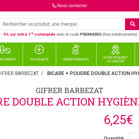
Nous
contacter
re
-5% sur votre 1
commande
avec le code
PREMIERE5
(hors médicaments)
SOINS PENDANT
DICAMENT
NOUVEAUTÉ
PARAPHARMACIE
LE CANCER
IFRER BARBEZAT
BICARE + POUDRE DOUBLE ACTION HYG
GIFRER BARBEZAT
RE DOUBLE ACTION HYGIÈN
6,25€
Quantité