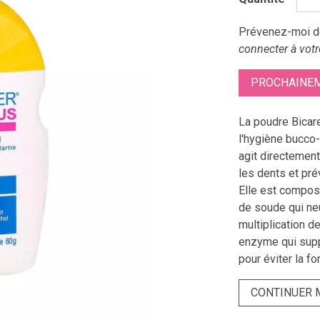
Prévenez-moi dè
connecter à votr
PROCHAINEM
La poudre Bicar
l'hygiène bucco-
agit directement
les dents et pré
Elle est compos
de soude qui neu
multiplication d
enzyme qui supp
pour éviter la fo
CONTINUER 