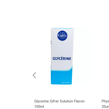
toyage Oreille
Glycerine Gifrer Solution Flacon
Phys
100ml
20un