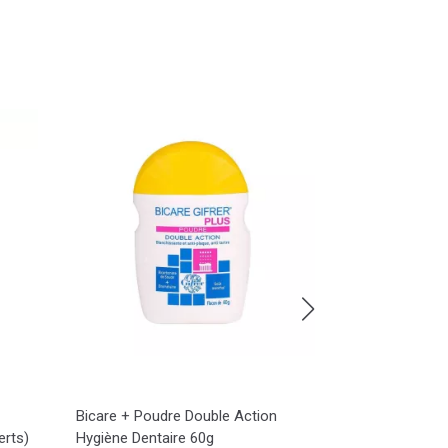
Bicare + Poudre Double Action
Cotonnette C
erts)
Hygiène Dentaire 60g
Oreille Bébé 1