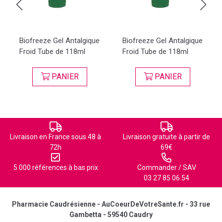
Biofreeze Gel Antalgique
Biofreeze Gel Antalgique
Froid Tube de 118ml
Froid Tube de 118ml
PANIER
PANIER
Livraison en France sous 48 à
Livraison gratuite à partir de
72h
69€
5 000 références à bas prix
Commander / SAV
03 27 85 06 54
Pharmacie Caudrésienne - AuCoeurDeVotreSante.fr - 33 rue
Gambetta - 59540 Caudry