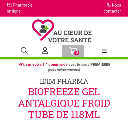
Pharmacie
Nous
en ligne
contacter
0
Afficher la n
re
-5% sur votre 1
commande
avec le code
PREMIERE5
(hors médicaments)
IDIM PHARMA
BIOFREEZE GEL
ANTALGIQUE FROID
TUBE DE 118ML