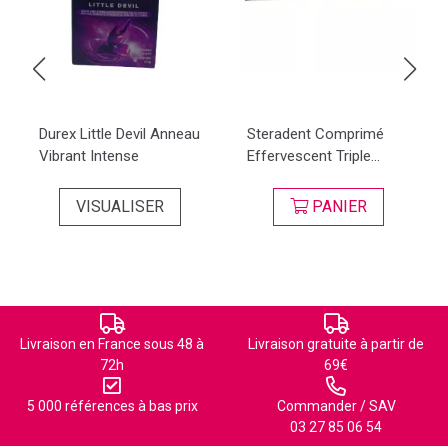
Durex Little Devil Anneau
Steradent Comprimé
Vibrant Intense
Effervescent Triple...
VISUALISER
PANIER
Livraison en France sous 48 à
Livraison gratuite à partir de
72h
69€
5 000 références à bas prix
Commander / SAV
03 27 85 06 54