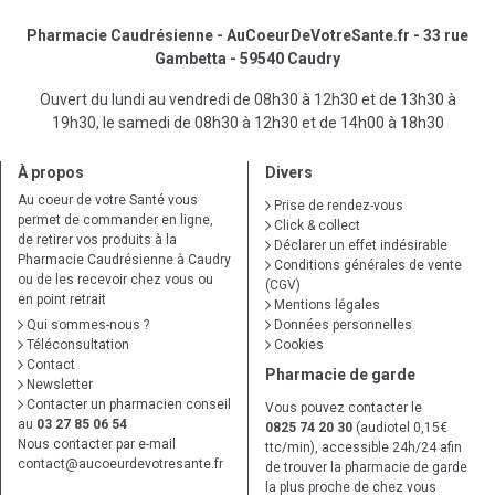
Pharmacie Caudrésienne - AuCoeurDeVotreSante.fr - 33 rue
Gambetta - 59540 Caudry
Ouvert du lundi au vendredi de 08h30 à 12h30 et de 13h30 à
19h30, le samedi de 08h30 à 12h30 et de 14h00 à 18h30
À propos
Divers
Au coeur de votre Santé vous
Prise de rendez-vous
permet de commander en ligne,
Click & collect
de retirer vos produits à la
Déclarer un effet indésirable
Pharmacie Caudrésienne à Caudry
Conditions générales de vente
ou de les recevoir chez vous ou
(CGV)
en point retrait
Mentions légales
Qui sommes-nous ?
Données personnelles
Téléconsultation
Cookies
Contact
Pharmacie de garde
Newsletter
Contacter un pharmacien conseil
Vous pouvez contacter le
au
03 27 85 06 54
0825 74 20 30
(audiotel 0,15€
Nous contacter par e-mail
ttc/min), accessible 24h/24 afin
contact
@
aucoeurdevotresante.fr
de trouver la pharmacie de garde
la plus proche de chez vous