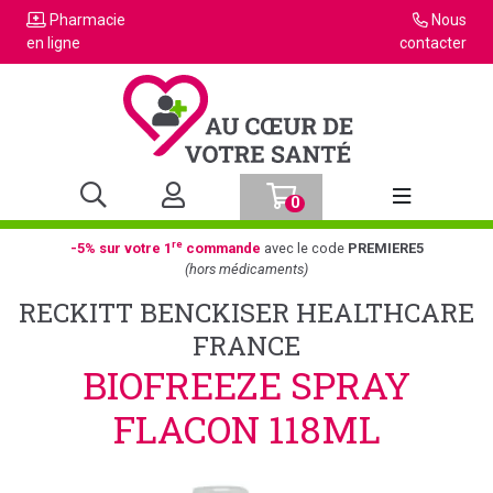
Pharmacie
Nous
en ligne
contacter
0
Afficher la n
re
-5% sur votre 1
commande
avec le code
PREMIERE5
(hors médicaments)
RECKITT BENCKISER HEALTHCARE
FRANCE
BIOFREEZE SPRAY
FLACON 118ML