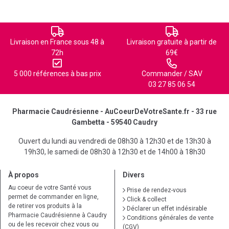
Livraison en France sous 48 à
Livraison gratuite à partir de
72h
69€
5 000 références à bas prix
Commander / SAV
03 27 85 06 54
Pharmacie Caudrésienne - AuCoeurDeVotreSante.fr - 33 rue
Gambetta - 59540 Caudry
Ouvert du lundi au vendredi de 08h30 à 12h30 et de 13h30 à
19h30, le samedi de 08h30 à 12h30 et de 14h00 à 18h30
À propos
Divers
Au coeur de votre Santé vous
Prise de rendez-vous
permet de commander en ligne,
Click & collect
de retirer vos produits à la
Déclarer un effet indésirable
Pharmacie Caudrésienne à Caudry
Conditions générales de vente
ou de les recevoir chez vous ou
(CGV)