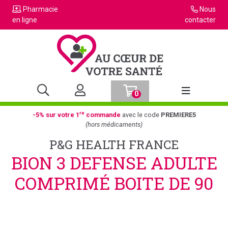
Pharmacie
Nous
en ligne
contacter
0
Afficher la n
re
-5% sur votre 1
commande
avec le code
PREMIERE5
(hors médicaments)
P&G HEALTH FRANCE
BION 3 DEFENSE ADULTE
COMPRIMÉ BOITE DE 90