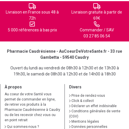
Livraison en France sous 48 à
Livraison gratuite à partir de
72h
69€
5 000 références à bas prix
Commander / SAV
03 27 85 06 54
Pharmacie Caudrésienne - AuCoeurDeVotreSante.fr - 33 rue
Gambetta - 59540 Caudry
Ouvert du lundi au vendredi de 08h30 à 12h30 et de 13h30 à
19h30, le samedi de 08h30 à 12h30 et de 14h00 à 18h30
À propos
Divers
Au coeur de votre Santé vous
Prise de rendez-vous
permet de commander en ligne,
Click & collect
de retirer vos produits à la
Déclarer un effet indésirable
Pharmacie Caudrésienne à Caudry
Conditions générales de vente
ou de les recevoir chez vous ou
(CGV)
en point retrait
Mentions légales
Qui sommes-nous ?
Données personnelles