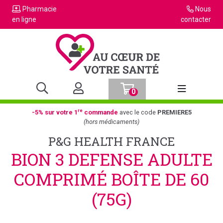
Pharmacie
Nous
en ligne
contacter
0
Afficher la n
re
-5% sur votre 1
commande
avec le code
PREMIERE5
(hors médicaments)
P&G HEALTH FRANCE
BION 3 DEFENSE ADULTE
COMPRIMÉ BOÎTE DE 60
(75G)