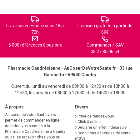
Livraison en France sous 48 à
Livraison gratuite à partir de
72h
69€
5 000 références à bas prix
Commander / SAV
03 27 85 06 54
Pharmacie Caudrésienne - AuCoeurDeVotreSante.fr - 33 rue
Gambetta - 59540 Caudry
Ouvert du lundi au vendredi de 08h30 à 12h30 et de 13h30 à
19h30, le samedi de 08h30 à 12h30 et de 14h00 à 18h30
À propos
Divers
Au coeur de votre Santé vous
Prise de rendez-vous
permet de commander en ligne,
Click & collect
de retirer vos produits à la
Déclarer un effet indésirable
Pharmacie Caudrésienne à Caudry
Conditions générales de vente
ou de les recevoir chez vous ou
(CGV)