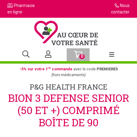
Pharmacie
Nous
en ligne
contacter
0
Afficher la n
re
-5% sur votre 1
commande
avec le code
PREMIERE5
(hors médicaments)
P&G HEALTH FRANCE
BION 3 DEFENSE SENIOR
(50 ET +) COMPRIMÉ
BOÎTE DE 90