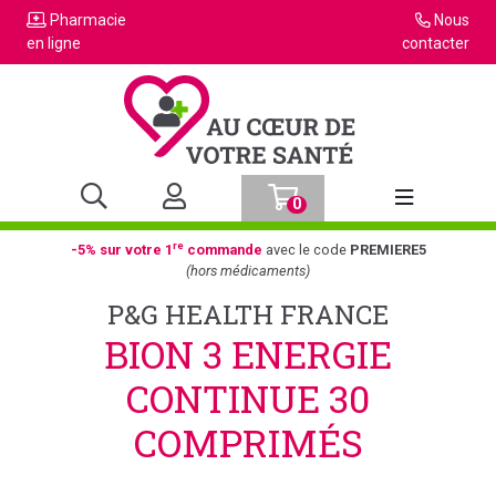
Pharmacie
Nous
en ligne
contacter
0
Afficher la n
re
-5% sur votre 1
commande
avec le code
PREMIERE5
(hors médicaments)
P&G HEALTH FRANCE
BION 3 ENERGIE
CONTINUE 30
COMPRIMÉS