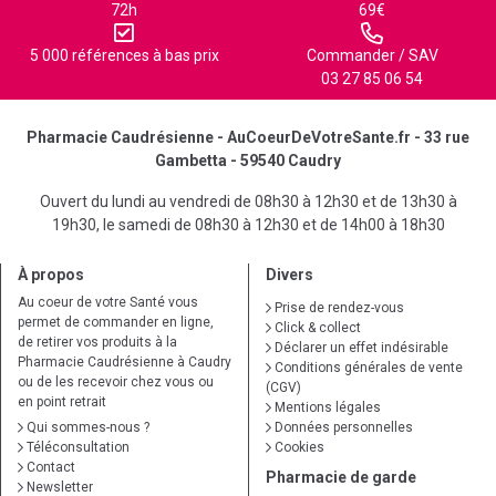
72h
69€
5 000 références à bas prix
Commander / SAV
03 27 85 06 54
Pharmacie Caudrésienne - AuCoeurDeVotreSante.fr - 33 rue
Gambetta - 59540 Caudry
Ouvert du lundi au vendredi de 08h30 à 12h30 et de 13h30 à
19h30, le samedi de 08h30 à 12h30 et de 14h00 à 18h30
À propos
Divers
Au coeur de votre Santé vous
Prise de rendez-vous
permet de commander en ligne,
Click & collect
de retirer vos produits à la
Déclarer un effet indésirable
Pharmacie Caudrésienne à Caudry
Conditions générales de vente
ou de les recevoir chez vous ou
(CGV)
en point retrait
Mentions légales
Qui sommes-nous ?
Données personnelles
Téléconsultation
Cookies
Contact
Pharmacie de garde
Newsletter