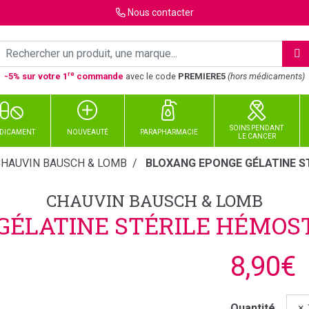
Nous
contacter
re
-5% sur votre 1
commande
avec le code
PREMIERE5
(hors médicaments)
SOINS PENDANT
DICAMENT
NOUVEAUTÉ
PARAPHARMACIE
LE CANCER
CHAUVIN BAUSCH & LOMB
BLOXANG EPONGE GÉLATINE ST
CHAUVIN BAUSCH & LOMB
ÉLATINE STÉRILE HÉMOST
8,90€
Quantité