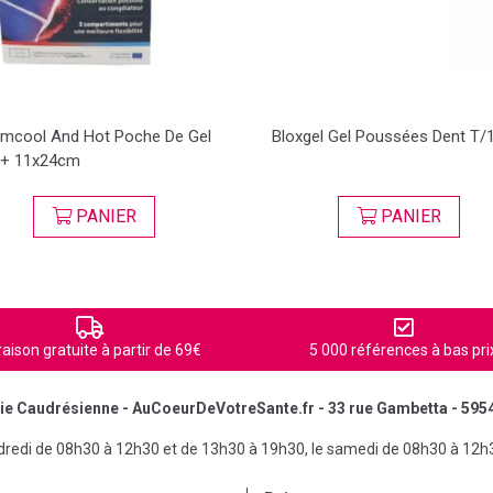
mcool And Hot Poche De Gel
Bloxgel Gel Poussées Dent T/
 + 11x24cm
PANIER
PANIER
raison gratuite à partir de 69€
5 000 références à bas pri
e Caudrésienne - AuCoeurDeVotreSante.fr - 33 rue Gambetta - 595
ndredi de 08h30 à 12h30 et de 13h30 à 19h30, le samedi de 08h30 à 12h