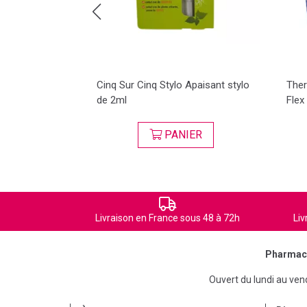
uriculaire
Cinq Sur Cinq Stylo Apaisant stylo
Ther
de 2ml
Flex
ER
PANIER
Livraison en France sous 48 à 72h
Liv
Pharmaci
Ouvert du lundi au ve