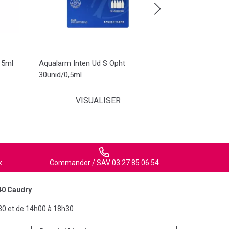
15ml
Aqualarm Inten Ud S Opht
Bloxaphte Bai
30unid/0,5ml
100ml
VISUALISER
x
Commander / SAV 03 27 85 06 54
40 Caudry
30 et de 14h00 à 18h30