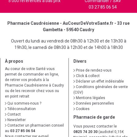
5 000 références à bas prix
Commander / SAV
03 27 85 06 54
Pharmacie Caudrésienne - AuCoeurDeVotreSante.fr - 33 rue
Gambetta - 59540 Caudry
Ouvert du lundi au vendredi de 08h30 à 12h30 et de 13h30 à
19h30, le samedi de 08h30 à 12h30 et de 14h00 à 18h30
À propos
Divers
Au coeur de votre Santé vous
Prise de rendez-vous
permet de commander en ligne,
Click & collect
de retirer vos produits à la
Déclarer un effet indésirable
Pharmacie Caudrésienne à Caudry
Conditions générales de vente
ou de les recevoir chez vous ou
(CGV)
en point retrait
Mentions légales
Qui sommes-nous ?
Données personnelles
Téléconsultation
Cookies
Contact
Pharmacie de garde
Newsletter
Contacter un pharmacien conseil
Vous pouvez contacter le
au
03 27 85 06 54
0825 74 20 30
(audiotel 0,15€
Nous contacter par e-mail