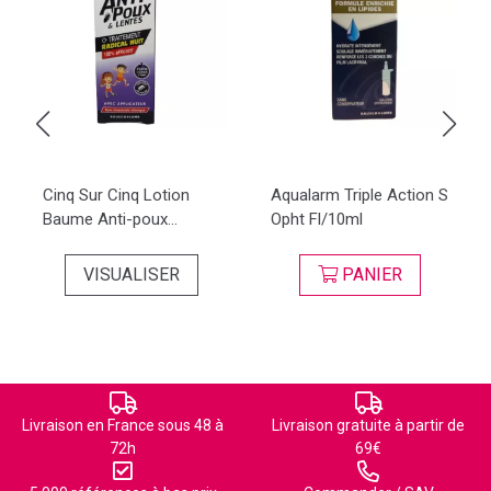
Cinq Sur Cinq Lotion
Aqualarm Triple Action S
Baume Anti-poux...
Opht Fl/10ml
VISUALISER
PANIER
Livraison en France sous 48 à
Livraison gratuite à partir de
72h
69€