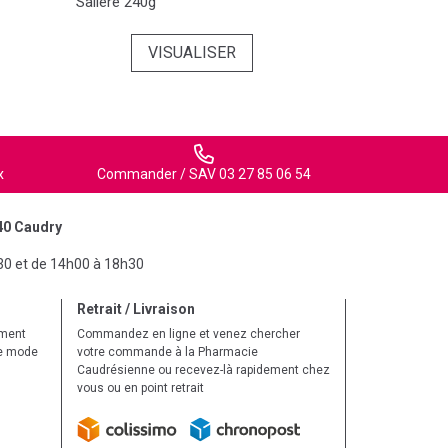
Salière 240g
VISUALISER
x
Commander / SAV 03 27 85 06 54
40 Caudry
30 et de 14h00 à 18h30
Retrait / Livraison
ement
Commandez en ligne et venez chercher
le mode
votre commande à la Pharmacie
Caudrésienne ou recevez-là rapidement chez
vous ou en point retrait