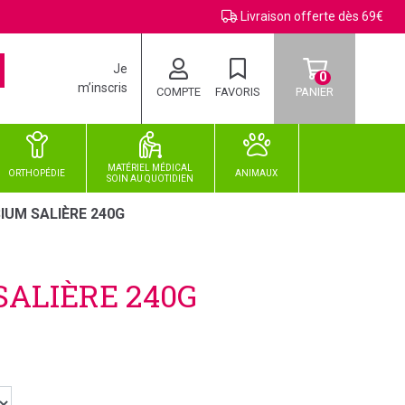
Livraison offerte dès 69€
Je
0
m’inscris
COMPTE
FAVORIS
PANIER
MATÉRIEL MÉDICAL
ORTHOPÉDIE
ANIMAUX
SOIN
AU
QUOTIDIEN
IUM SALIÈRE 240G
SALIÈRE 240G