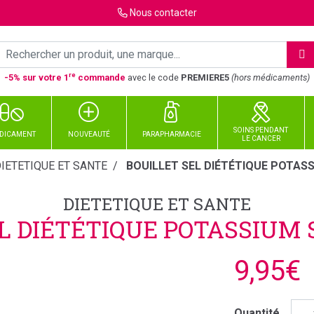
Nous
contacter
re
-5% sur votre 1
commande
avec le code
PREMIERE5
(hors médicaments)
SOINS PENDANT
DICAMENT
NOUVEAUTÉ
PARAPHARMACIE
LE CANCER
IETETIQUE ET SANTE
BOUILLET SEL DIÉTÉTIQUE POTASS
DIETETIQUE ET SANTE
L DIÉTÉTIQUE POTASSIUM 
9,95€
Quantité