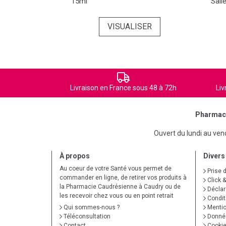
15ml
Sali
SER
VISUALISER
Livraison en France sous 48 à 72h
Liv
Pharmaci
Ouvert du lundi au ve
À propos
Divers
Au coeur de votre Santé vous permet de
Prise 
commander en ligne, de retirer vos produits à
Click &
la Pharmacie Caudrésienne à Caudry ou de
Déclare
les recevoir chez vous ou en point retrait
Condit
Qui sommes-nous ?
Mentio
Téléconsultation
Donnée
Contact
Cooki