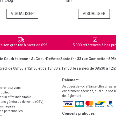
ère 240g
15ml
VISUALISER
VISUALISER
raison gratuite à partir de 69€
5 000 références à bas pri
e Caudrésienne - AuCoeurDeVotreSante.fr - 33 rue Gambetta - 595
ndredi de 08h30 à 12h30 et de 13h30 à 19h30, le samedi de 08h30 à 12h
Paiement
Au coeur de votre Santé offre un pai
de rendez-vous
entièrement sécurisé, quel que soit 
 collect
de règlement
r un effet indésirable
ions générales de vente (CGV)
ns légales
s personnelles
Conseils pratiques
es