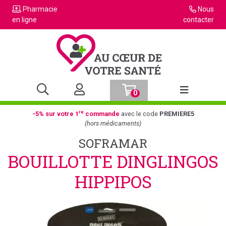
Pharmacie
Nous
en ligne
contacter
0
Afficher la n
re
-5% sur votre 1
commande
avec le code
PREMIERE5
(hors médicaments)
SOFRAMAR
BOUILLOTTE DINGLINGOS
HIPPIPOS