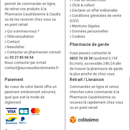
Prise de rendez-vous
permet de commander en ligne,
Click & collect
de retirer vos produits à la
Déclarer un effet indésirable
Pharmacie Caudrésienne à Caudry
Conditions générales de vente
ou de les recevoir chez vous ou
(CGV)
en point retrait
Mentions légales
Qui sommes-nous ?
Données personnelles
Téléconsultation
Cookies
Contact
Pharmacie de garde
Newsletter
Contacter un pharmacien conseil
Vous pouvez contacter le
au
03 27 85 06 54
0825 74 20 30
(audiotel 0,15€
Nous contacter par e-mail
ttc/min), accessible 24h/24 afin
contact
@
aucoeurdevotresante.fr
de trouver la pharmacie de garde
la plus proche de chez vous
Paiement
Retrait / Livraison
Au coeur de votre Santé offre un
Commandez en ligne et venez
paiement entièrement sécurisé,
chercher votre commande à la
quel que soit le mode de
Pharmacie Caudrésienne ou
règlement
recevez-là rapidement chez vous
ou en point retrait