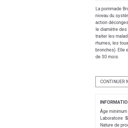
La pommade Bro
niveau du systè
action décongest
le diamètre des 
traiter les mala
rhumes, les tou
bronches). Elle 
de 30 mois.
CONTINUER 
INFORMATI
Âge minimu
Laboratoire
S
Nature de pro