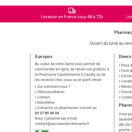
Livraison en France sous 48 à 72h
Liv
Pharmaci
Ouvert du lundi au ve
À propos
Divers
Au coeur de votre Santé vous permet de
Prise 
commander en ligne, de retirer vos produits à
Click &
la Pharmacie Caudrésienne à Caudry ou de
Déclare
les recevoir chez vous ou en point retrait
Condit
Qui sommes-nous ?
Mentio
Téléconsultation
Donnée
Contact
Cooki
Newsletter
Pharm
Contacter un pharmacien conseil au
03 27 85 06 54
Vous po
Nous contacter par e-mail
(audiote
contact
@
aucoeurdevotresante.fr
afin de 
proche 