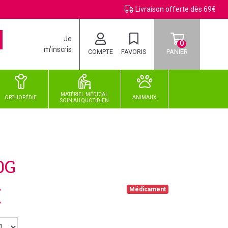
Livraison offerte dès 69€
Je
0
m’inscris
COMPTE
FAVORIS
PANIER
MATÉRIEL MÉDICAL
ORTHOPÉDIE
ANIMAUX
SOIN
AU
QUOTIDIEN
0G
€
Médicament