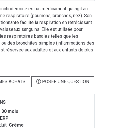
nchodermine est un médicament qui agit au
me respiratoire (poumons, bronches, nez). Son
ionnante facilite la respiration en rétrécissant
vaisseaux sanguins. Elle est utilisée pour
dies respiratoires banales telles que les
x ou des bronchites simples (inflammations des
est réservée aux adultes et aux enfants de plus
MES ACHATS
POSER UNE QUESTION
ONS
m
30 mois
ERP
duit
Crème