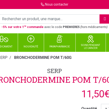
Nous
contacter
re
-5% sur votre 1
commande
avec le code
PREMIERE5
(hors médicaments)
SOINS PENDANT
DICAMENT
NOUVEAUTÉ
PARAPHARMACIE
LE CANCER
SERP
BRONCHODERMINE POM T/60G
SERP
RONCHODERMINE POM T/6
11,50
Quantité