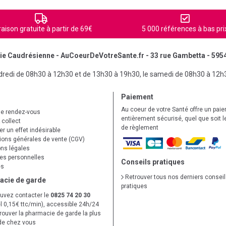
raison gratuite à partir de 69€
5 000 références à bas pri
e Caudrésienne - AuCoeurDeVotreSante.fr - 33 rue Gambetta - 595
ndredi de 08h30 à 12h30 et de 13h30 à 19h30, le samedi de 08h30 à 12h
Paiement
Au coeur de votre Santé offre un pai
de rendez-vous
entièrement sécurisé, quel que soit 
 collect
de règlement
r un effet indésirable
ions générales de vente (CGV)
ns légales
s personnelles
Conseils pratiques
es
Retrouver tous nos derniers consei
acie de garde
pratiques
uvez contacter le
0825 74 20 30
l 0,15€ ttc/min), accessible 24h/24
trouver la pharmacie de garde la plus
de chez vous