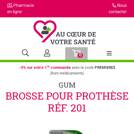
Pharmacie
Nous
en ligne
contacter
0
Afficher la n
re
-5% sur votre 1
commande
avec le code
PREMIERE5
(hors médicaments)
GUM
BROSSE POUR PROTHÈSE
RÉF. 201