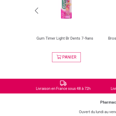
souple Gum
Gum Timer Light Br Dents 7-9ans
Bros
ER
PANIER
Livraison en France sous 48 à 72h
Liv
Pharmaci
Ouvert du lundi au ve