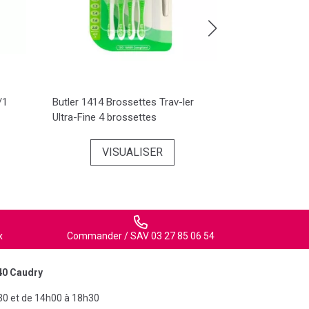
/1
Butler 1414 Brossettes Trav-ler
Butler Micro T
Ultra-Fine 4 brossettes
Sensitive
VISUALISER
VI
x
Commander / SAV 03 27 85 06 54
40 Caudry
30 et de 14h00 à 18h30