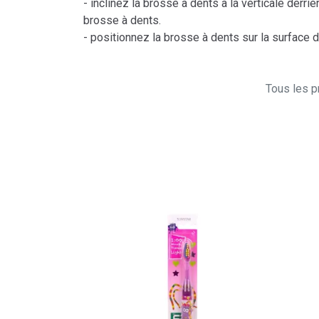
- inclinez la brosse à dents à la verticale derr
brosse à dents.
- positionnez la brosse à dents sur la surface
Tous les pr