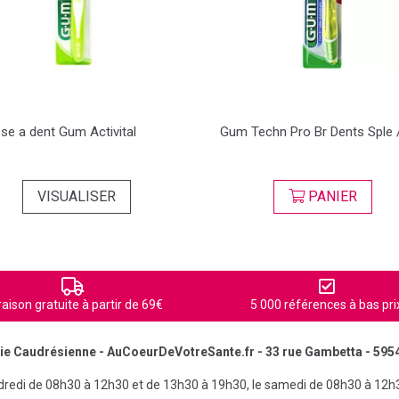
se a dent Gum Activital
Gum Techn Pro Br Dents Sple 
VISUALISER
PANIER
raison gratuite à partir de 69€
5 000 références à bas pri
e Caudrésienne - AuCoeurDeVotreSante.fr - 33 rue Gambetta - 595
ndredi de 08h30 à 12h30 et de 13h30 à 19h30, le samedi de 08h30 à 12h