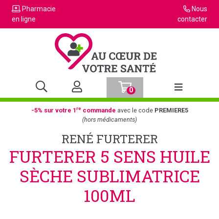
Pharmacie
Nous
en ligne
contacter
0
Afficher la n
re
-5% sur votre 1
commande
avec le code
PREMIERE5
(hors médicaments)
RENÉ FURTERER
FURTERER 5 SENS HUILE
SÈCHE SUBLIMATRICE
100ML