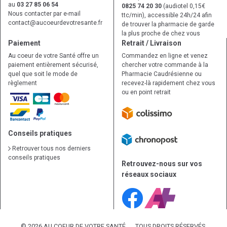
au
03 27 85 06 54
0825 74 20 30
(audiotel 0,15€
Nous contacter par e-mail
ttc/min), accessible 24h/24 afin
contact
@
aucoeurdevotresante.fr
de trouver la pharmacie de garde
la plus proche de chez vous
Paiement
Retrait / Livraison
Au coeur de votre Santé offre un
Commandez en ligne et venez
paiement entièrement sécurisé,
chercher votre commande à la
quel que soit le mode de
Pharmacie Caudrésienne ou
règlement
recevez-là rapidement chez vous
ou en point retrait
Conseils pratiques
Retrouver tous nos derniers
conseils pratiques
Retrouvez-nous sur vos
réseaux sociaux
© 2026 AU COEUR DE VOTRE SANTÉ
TOUS DROITS RÉSERVÉS.