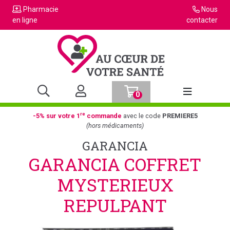
Pharmacie
Nous
en ligne
contacter
0
Afficher la n
re
-5% sur votre 1
commande
avec le code
PREMIERE5
(hors médicaments)
GARANCIA
GARANCIA COFFRET
MYSTERIEUX
REPULPANT