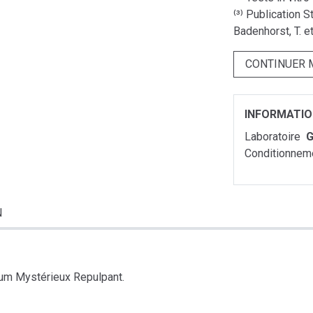
⁽³⁾ Publication 
Badenhorst, T. et
CONTINUER 
INFORMATI
Laboratoire
G
Conditionnem
N
érum Mystérieux Repulpant.