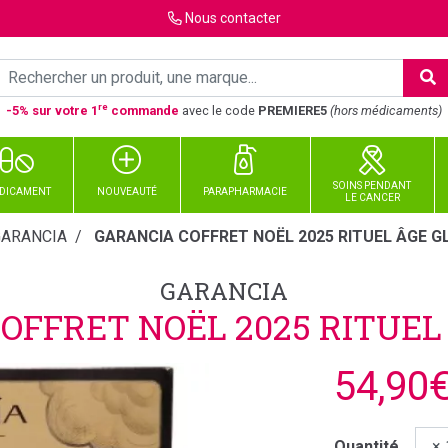
Nous
contacter
re
-5% sur votre 1
commande
avec le code
PREMIERE5
(hors médicaments)
SOINS PENDANT
DICAMENT
NOUVEAUTÉ
PARAPHARMACIE
LE CANCER
GARANCIA
GARANCIA COFFRET NOËL 2025 RITUEL ÂGE G
GARANCIA
OFFRET NOËL 2025 RITUEL
54,90
Quantité