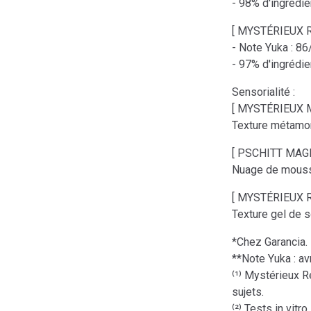
- 98% d'ingrédie
[ MYSTÉRIEUX Re
- Note Yuka : 8
- 97% d'ingrédien
Sensorialité :
[ MYSTÉRIEUX Mil
Texture métamo
[ PSCHITT MAGI
Nuage de mousse
[ MYSTÉRIEUX Re
Texture gel de s
*Chez Garancia.
**Note Yuka : av
⁽¹⁾ Mystérieux R
sujets.
⁽²⁾ Tests in vitro