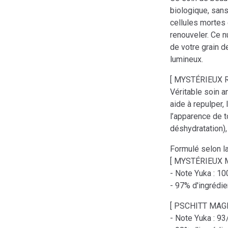
biologique, sans 
cellules mortes 
renouveler. Ce 
de votre grain de
lumineux.
[ MYSTÉRIEUX Re
Véritable soin a
aide à repulper, 
l’apparence de t
déshydratation),
Formulé selon la
[ MYSTÉRIEUX Mil
- Note Yuka : 1
- 97% d'ingrédien
[ PSCHITT MAGI
- Note Yuka : 9