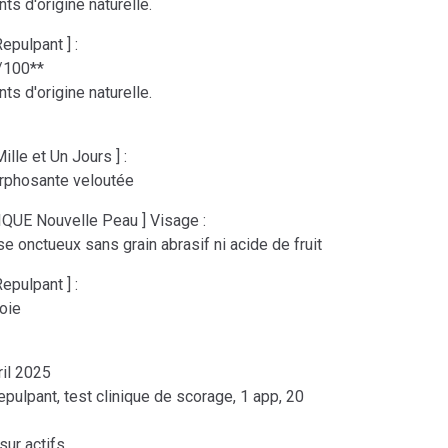
nts d'origine naturelle.
pulpant ] :
6/100**
ts d'origine naturelle.
le et Un Jours ] :
rphosante veloutée
QUE Nouvelle Peau ] Visage :
 onctueux sans grain abrasif ni acide de fruit
pulpant ] :
oie
ril 2025
epulpant, test clinique de scorage, 1 app, 20
 sur actifs.