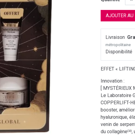
AJOUTER AU
Livraison
Gra
métropolitaine
Disponibilité
EFFET « LIFTING
Innovation :
[ MYSTÉRIEUX Mi
Le Laboratoire 
COPPERLIFT-HEC 
booster, amélior
hyaluronique, él
venin de serpen
du collagène⁽²⁾,