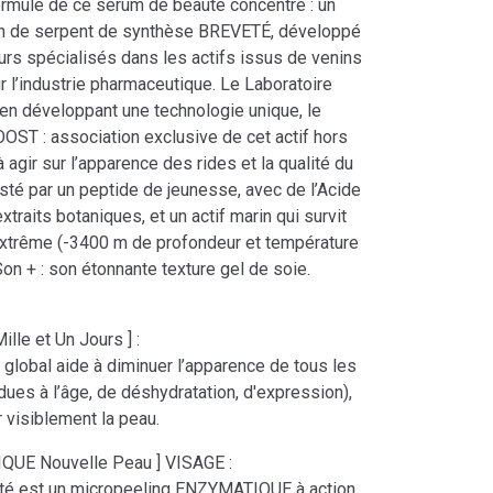
ormule de ce sérum de beauté concentré : un
in de serpent de synthèse BREVETÉ, développé
urs spécialisés dans les actifs issus de venins
 l’industrie pharmaceutique. Le Laboratoire
en développant une technologie unique, le
 : association exclusive de cet actif hors
 agir sur l’apparence des rides et la qualité du
sté par un peptide de jeunesse, avec de l’Acide
xtraits botaniques, et un actif marin qui survit
extrême (-3400 m de profondeur et température
 Son + : son étonnante texture gel de soie.
lle et Un Jours ] :
 global aide à diminuer l’apparence de tous les
dues à l’âge, de déshydratation, d'expression),
er visiblement la peau.
QUE Nouvelle Peau ] VISAGE :
té est un micropeeling ENZYMATIQUE à action