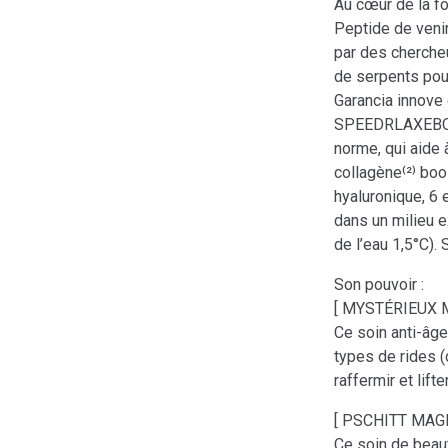
Au cœur de la f
Peptide de ven
par des cherche
de serpents pour
Garancia innove 
SPEEDRLAXEBOOST
norme, qui aide à
collagène⁽²⁾ boo
hyaluronique, 6 e
dans un milieu 
de l’eau 1,5°C).
Son pouvoir :
[ MYSTÉRIEUX Mi
Ce soin anti-âge
types de rides (
raffermir et lift
[ PSCHITT MAGI
Ce soin de beau