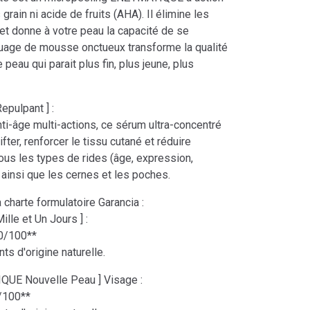
grain ni acide de fruits (AHA). Il élimine les
et donne à votre peau la capacité de se
nuage de mousse onctueux transforme la qualité
 peau qui parait plus fin, plus jeune, plus
pulpant ] :
nti-âge multi-actions, ce sérum ultra-concentré
lifter, renforcer le tissu cutané et réduire
ous les types de rides (âge, expression,
 ainsi que les cernes et les poches.
 charte formulatoire Garancia :
le et Un Jours ] :
00/100**
ts d'origine naturelle.
QUE Nouvelle Peau ] Visage :
3/100**