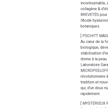
incontournable, 
collagène & d’él
BREVETÉS pour b
l’Acide hyaluron
botaniques.
[ PSCHITT MAGI
Au cœur de la f
biologique, dév
stabilisation d’
donne à la peau 
Laboratoire Gara
MICROPEELOFFX3
révolutionnaire à
tradition et nou
qui, d’un doux nu
rapidement.
[ MYSTÉRIEUX Re