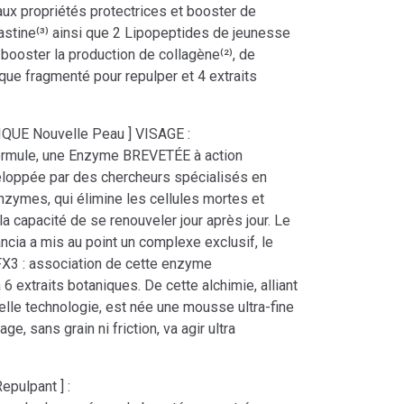
aux propriétés protectrices et booster de
astine⁽³⁾ ainsi que 2 Lipopeptides de jeunesse
ooster la production de collagène⁽²⁾, de
ique fragmenté pour repulper et 4 extraits
QUE Nouvelle Peau ] VISAGE :
ormule, une Enzyme BREVETÉE à action
eloppée par des chercheurs spécialisés en
enzymes, qui élimine les cellules mortes et
la capacité de se renouveler jour après jour. Le
ncia a mis au point un complexe exclusif, le
 : association de cette enzyme
 6 extraits botaniques. De cette alchimie, alliant
velle technologie, est née une mousse ultra-fine
age, sans grain ni friction, va agir ultra
pulpant ] :