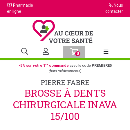
Pharmacie
Nous
en ligne
contacter
0
Afficher la n
re
-5% sur votre 1
commande
avec le code
PREMIERE5
(hors médicaments)
PIERRE FABRE
BROSSE À DENTS
CHIRURGICALE INAVA
15/100