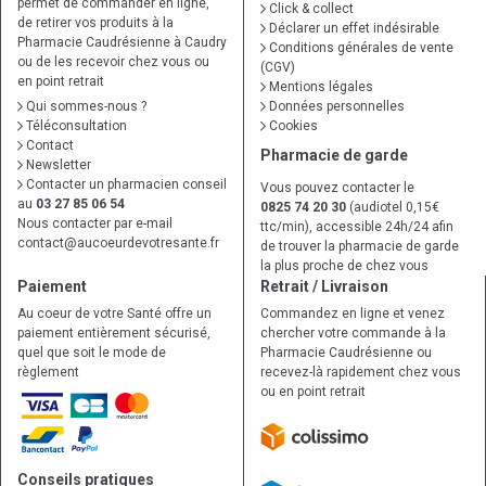
permet de commander en ligne,
Click & collect
de retirer vos produits à la
Déclarer un effet indésirable
Pharmacie Caudrésienne à Caudry
Conditions générales de vente
ou de les recevoir chez vous ou
(CGV)
en point retrait
Mentions légales
Qui sommes-nous ?
Données personnelles
Téléconsultation
Cookies
Contact
Pharmacie de garde
Newsletter
Contacter un pharmacien conseil
Vous pouvez contacter le
au
03 27 85 06 54
0825 74 20 30
(audiotel 0,15€
Nous contacter par e-mail
ttc/min), accessible 24h/24 afin
contact
@
aucoeurdevotresante.fr
de trouver la pharmacie de garde
la plus proche de chez vous
Paiement
Retrait / Livraison
Au coeur de votre Santé offre un
Commandez en ligne et venez
paiement entièrement sécurisé,
chercher votre commande à la
quel que soit le mode de
Pharmacie Caudrésienne ou
règlement
recevez-là rapidement chez vous
ou en point retrait
Conseils pratiques