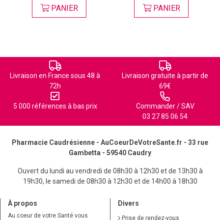
PANIER
PANIER
Livraison en France sous 48 à
Livraison gratuite à partir de
72h
69€
5 000 références à bas prix
Commander / SAV
03 27 85 06 54
Pharmacie Caudrésienne - AuCoeurDeVotreSante.fr - 33 rue
Gambetta - 59540 Caudry
Ouvert du lundi au vendredi de 08h30 à 12h30 et de 13h30 à
19h30, le samedi de 08h30 à 12h30 et de 14h00 à 18h30
À propos
Divers
Au coeur de votre Santé vous
Prise de rendez-vous