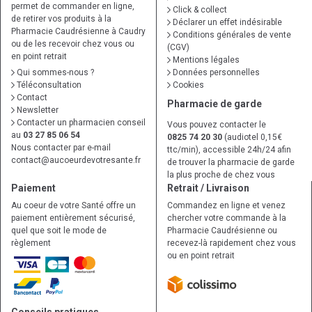
permet de commander en ligne,
Click & collect
de retirer vos produits à la
Déclarer un effet indésirable
Pharmacie Caudrésienne à Caudry
Conditions générales de vente
ou de les recevoir chez vous ou
(CGV)
en point retrait
Mentions légales
Qui sommes-nous ?
Données personnelles
Téléconsultation
Cookies
Contact
Pharmacie de garde
Newsletter
Contacter un pharmacien conseil
Vous pouvez contacter le
au
03 27 85 06 54
0825 74 20 30
(audiotel 0,15€
Nous contacter par e-mail
ttc/min), accessible 24h/24 afin
contact
@
aucoeurdevotresante.fr
de trouver la pharmacie de garde
la plus proche de chez vous
Paiement
Retrait / Livraison
Au coeur de votre Santé offre un
Commandez en ligne et venez
paiement entièrement sécurisé,
chercher votre commande à la
quel que soit le mode de
Pharmacie Caudrésienne ou
règlement
recevez-là rapidement chez vous
ou en point retrait