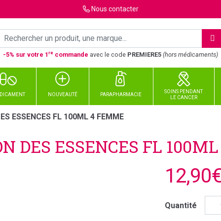
Nous
contacter
re
-5% sur votre 1
commande
avec le code
PREMIERE5
(hors médicaments)
SOINS PENDANT
DICAMENT
NOUVEAUTÉ
PARAPHARMACIE
LE CANCER
ES ESSENCES FL 100ML 4 FEMME
N DES ESSENCES FL 100M
12,90
Quantité