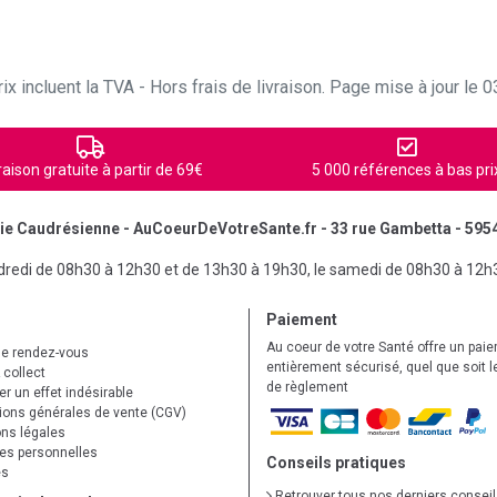
ix incluent la TVA - Hors frais de livraison. Page mise à jour le
raison gratuite à partir de 69€
5 000 références à bas pri
e Caudrésienne - AuCoeurDeVotreSante.fr - 33 rue Gambetta - 595
ndredi de 08h30 à 12h30 et de 13h30 à 19h30, le samedi de 08h30 à 12h
Paiement
Au coeur de votre Santé offre un pai
de rendez-vous
entièrement sécurisé, quel que soit 
 collect
de règlement
r un effet indésirable
ions générales de vente (CGV)
ns légales
s personnelles
Conseils pratiques
es
Retrouver tous nos derniers consei