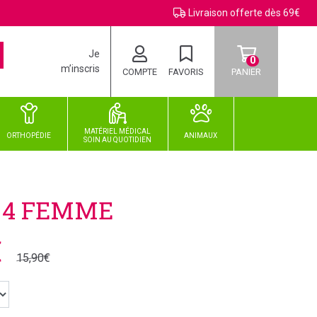
Livraison offerte dès 69€
Je
0
m’inscris
COMPTE
FAVORIS
PANIER
MATÉRIEL MÉDICAL
ORTHOPÉDIE
ANIMAUX
SOIN
AU
QUOTIDIEN
L 4 FEMME
€
15,90€