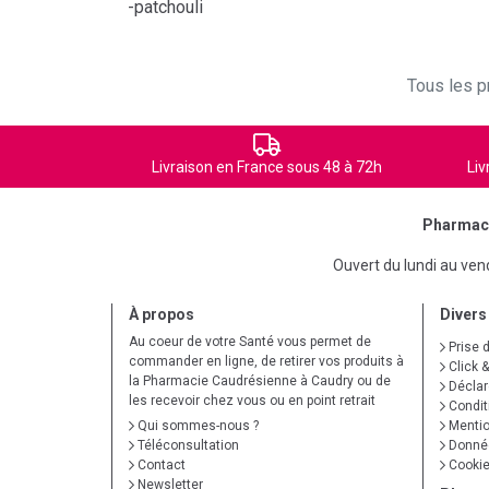
-patchouli
Tous les pr
Livraison en France sous 48 à 72h
Liv
Pharmaci
Ouvert du lundi au ve
À propos
Divers
Au coeur de votre Santé vous permet de
Prise 
commander en ligne, de retirer vos produits à
Click &
la Pharmacie Caudrésienne à Caudry ou de
Déclare
les recevoir chez vous ou en point retrait
Condit
Qui sommes-nous ?
Mentio
Téléconsultation
Donnée
Contact
Cooki
Newsletter