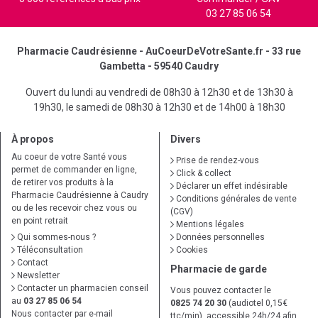
03 27 85 06 54
Pharmacie Caudrésienne - AuCoeurDeVotreSante.fr - 33 rue
Gambetta - 59540 Caudry
Ouvert du lundi au vendredi de 08h30 à 12h30 et de 13h30 à
19h30, le samedi de 08h30 à 12h30 et de 14h00 à 18h30
À propos
Divers
Au coeur de votre Santé vous
Prise de rendez-vous
permet de commander en ligne,
Click & collect
de retirer vos produits à la
Déclarer un effet indésirable
Pharmacie Caudrésienne à Caudry
Conditions générales de vente
ou de les recevoir chez vous ou
(CGV)
en point retrait
Mentions légales
Qui sommes-nous ?
Données personnelles
Téléconsultation
Cookies
Contact
Pharmacie de garde
Newsletter
Contacter un pharmacien conseil
Vous pouvez contacter le
au
03 27 85 06 54
0825 74 20 30
(audiotel 0,15€
Nous contacter par e-mail
ttc/min), accessible 24h/24 afin