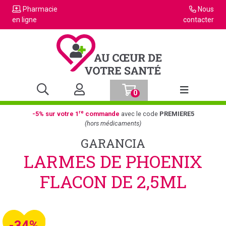
Pharmacie
Nous
en ligne
contacter
0
Afficher la n
re
-5% sur votre 1
commande
avec le code
PREMIERE5
(hors médicaments)
GARANCIA
LARMES DE PHOENIX
FLACON DE 2,5ML
-34%