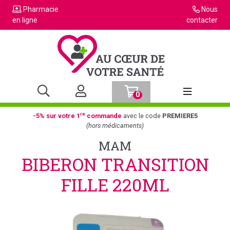
Pharmacie
Nous
en ligne
contacter
0
Afficher la n
re
-5% sur votre 1
commande
avec le code
PREMIERE5
(hors médicaments)
MAM
BIBERON TRANSITION
FILLE 220ML