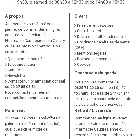
19h30, le samedi de 08h30 à 12h30 et de 14h00 à 18h30
À propos
Divers
Au coeur de votre Santé vous
Prise de rendez-vous
permet de commander en ligne,
Click & collect
de retirer vos produits à la
Déclarer un effet indésirable
Pharmacie Caudrésienne à Caudry
Conditions générales de vente
ou de les recevoir chez vous ou
(CGV)
en point retrait
Mentions légales
Qui sommes-nous ?
Données personnelles
Téléconsultation
Cookies
Contact
Pharmacie de garde
Newsletter
Contacter un pharmacien conseil
Vous pouvez contacter le
au
03 27 85 06 54
0825 74 20 30
(audiotel 0,15€
Nous contacter par e-mail
ttc/min), accessible 24h/24 afin
contact
@
aucoeurdevotresante.fr
de trouver la pharmacie de garde
la plus proche de chez vous
Paiement
Retrait / Livraison
Au coeur de votre Santé offre un
Commandez en ligne et venez
paiement entièrement sécurisé,
chercher votre commande à la
quel que soit le mode de
Pharmacie Caudrésienne ou
règlement
recevez-là rapidement chez vous