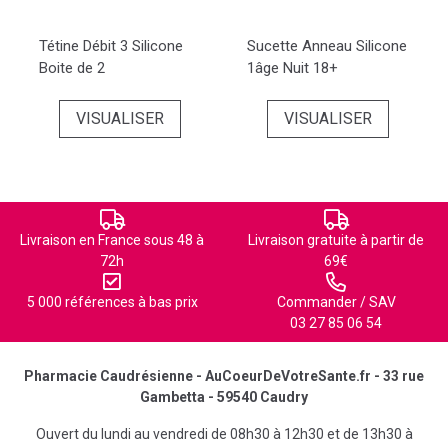
Tétine Débit 3 Silicone
Sucette Anneau Silicone
Boite de 2
1âge Nuit 18+
VISUALISER
VISUALISER
Livraison en France sous 48 à
Livraison gratuite à partir de
72h
69€
5 000 références à bas prix
Commander / SAV
03 27 85 06 54
Pharmacie Caudrésienne - AuCoeurDeVotreSante.fr - 33 rue
Gambetta - 59540 Caudry
Ouvert du lundi au vendredi de 08h30 à 12h30 et de 13h30 à