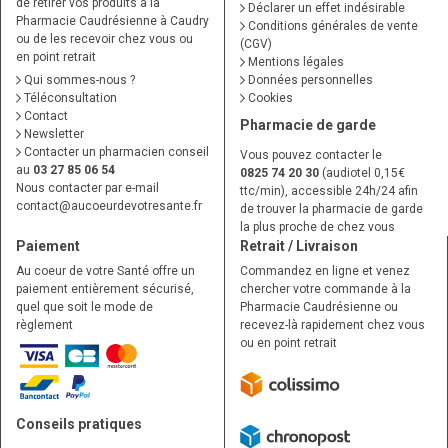
de retirer vos produits à la
Déclarer un effet indésirable
Pharmacie Caudrésienne à Caudry
Conditions générales de vente
ou de les recevoir chez vous ou
(CGV)
en point retrait
Mentions légales
Qui sommes-nous ?
Données personnelles
Téléconsultation
Cookies
Contact
Pharmacie de garde
Newsletter
Contacter un pharmacien conseil
Vous pouvez contacter le
au
03 27 85 06 54
0825 74 20 30
(audiotel 0,15€
Nous contacter par e-mail
ttc/min), accessible 24h/24 afin
contact
@
aucoeurdevotresante.fr
de trouver la pharmacie de garde
la plus proche de chez vous
Paiement
Retrait / Livraison
Au coeur de votre Santé offre un
Commandez en ligne et venez
paiement entièrement sécurisé,
chercher votre commande à la
quel que soit le mode de
Pharmacie Caudrésienne ou
règlement
recevez-là rapidement chez vous
ou en point retrait
Conseils pratiques