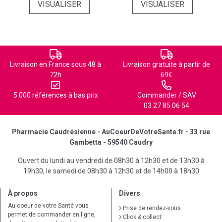
VISUALISER
VISUALISER
Livraison en France sous 48 à
Livraison gratuite à partir de
72h
69€
5 000 références à bas prix
Commander / SAV
03 27 85 06 54
Pharmacie Caudrésienne - AuCoeurDeVotreSante.fr - 33 rue
Gambetta - 59540 Caudry
Ouvert du lundi au vendredi de 08h30 à 12h30 et de 13h30 à
19h30, le samedi de 08h30 à 12h30 et de 14h00 à 18h30
À propos
Divers
Au coeur de votre Santé vous
Prise de rendez-vous
permet de commander en ligne,
Click & collect