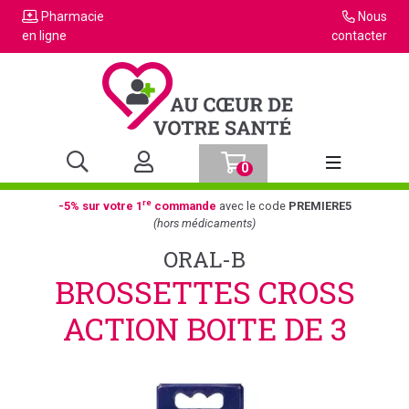
Pharmacie
Nous
en ligne
contacter
0
Afficher la n
re
-5% sur votre 1
commande
avec le code
PREMIERE5
(hors médicaments)
ORAL-B
BROSSETTES CROSS
ACTION BOITE DE 3