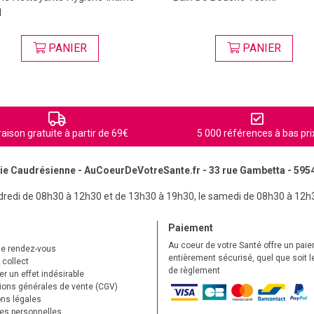
l
PANIER
PANIER
raison gratuite à partir de 69€
5 000 références à bas pri
e Caudrésienne - AuCoeurDeVotreSante.fr - 33 rue Gambetta - 595
ndredi de 08h30 à 12h30 et de 13h30 à 19h30, le samedi de 08h30 à 12h
Paiement
Au coeur de votre Santé offre un pai
de rendez-vous
entièrement sécurisé, quel que soit 
 collect
de règlement
r un effet indésirable
ions générales de vente (CGV)
ns légales
s personnelles