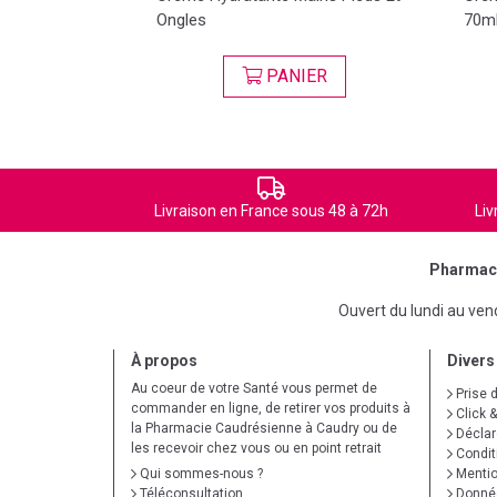
Ongles
70m
ER
PANIER
Livraison en France sous 48 à 72h
Liv
Pharmaci
Ouvert du lundi au ve
À propos
Divers
Au coeur de votre Santé vous permet de
Prise 
commander en ligne, de retirer vos produits à
Click &
la Pharmacie Caudrésienne à Caudry ou de
Déclare
les recevoir chez vous ou en point retrait
Condit
Qui sommes-nous ?
Mentio
Téléconsultation
Donnée