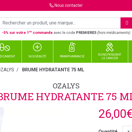
Nous
contacter
re
-5% sur votre 1
commande
avec le code
PREMIERE5
(hors médicaments)
SOINS PENDANT
DICAMENT
NOUVEAUTÉ
PARAPHARMACIE
LE CANCER
OZALYS
BRUME HYDRATANTE 75 ML
OZALYS
BRUME HYDRATANTE 75 M
26,00
Quantité