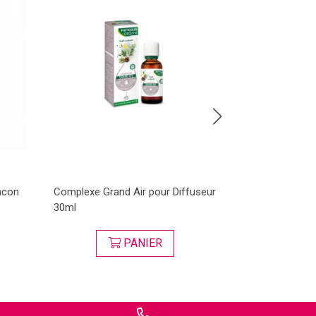
lacon
Complexe Grand Air pour Diffuseur
Sirop Toux En
30ml
PANIER
VI