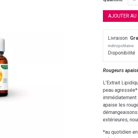
AJOUTER AU
Livraison
Gra
métropolitaine
Disponibilité
Rougeurs apaisé
L’Extrait Lipid
peau agressée* a
immédiatement et
apaise les roug
démangeaisons.
extérieures, nou
*au quotidien en 