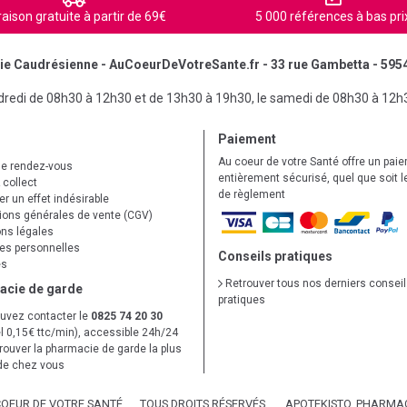
raison gratuite à partir de 69€
5 000 références à bas pri
e Caudrésienne - AuCoeurDeVotreSante.fr - 33 rue Gambetta - 595
ndredi de 08h30 à 12h30 et de 13h30 à 19h30, le samedi de 08h30 à 12h
Paiement
Au coeur de votre Santé offre un pai
de rendez-vous
entièrement sécurisé, quel que soit 
 collect
de règlement
r un effet indésirable
ions générales de vente (CGV)
ns légales
s personnelles
Conseils pratiques
es
Retrouver tous nos derniers consei
acie de garde
pratiques
uvez contacter le
0825 74 20 30
l 0,15€ ttc/min), accessible 24h/24
trouver la pharmacie de garde la plus
de chez vous
COEUR DE VOTRE SANTÉ
TOUS DROITS RÉSERVÉS.
APOTEKISTO
, PHARMAC