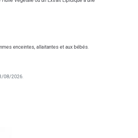
uile Végétale ou un Extrait Lipidique à une
mmes enceintes, allaitantes et aux bébés.
 03/08/2026.