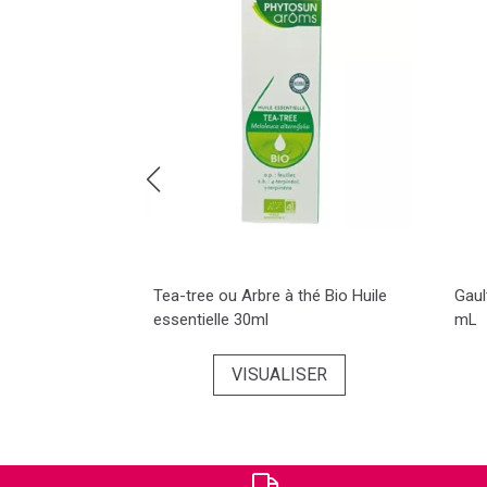
o
fusion
Tea-tree ou Arbre à thé Bio Huile
Gaul
essentielle 30ml
mL
SER
VISUALISER