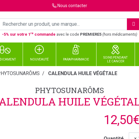
Nous
contacter
re
-5% sur votre 1
commande
avec le code
PREMIERE5
(hors médicaments)
SOINS PENDANT
DICAMENT
NOUVEAUTÉ
PARAPHARMACIE
LE CANCER
PHYTOSUNARÔMS
CALENDULA HUILE VÉGÉTALE
PHYTOSUNARÔMS
ALENDULA HUILE VÉGÉTA
12,50
Quantité