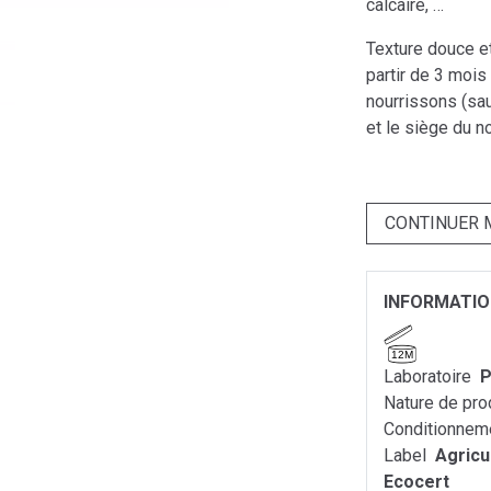
calcaire, …
Texture douce e
partir de 3 mois
nourrissons (sau
et le siège du n
CONTINUER 
INFORMATI
12M
Laboratoire
P
Nature de pro
Conditionnem
Label
Agricu
Ecocert