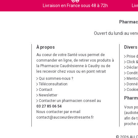
Livraison en France sous 48 à 72h
Liv
Pharmaci
Ouvert du lundi au ve
À propos
Divers
Au coeur de votre Santé vous permet de
Prise 
commander en ligne, de retirer vos produits à
Click &
la Pharmacie Caudrésienne à Caudry ou de
Déclare
les recevoir chez vous ou en point retrait
Condit
Qui sommes-nous ?
Mentio
Téléconsultation
Donnée
Contact
Cooki
Newsletter
Pharm
Contacter un pharmacien conseil au
03 27 85 06 54
Vous po
Nous contacter par e-mail
(audiote
contact
@
aucoeurdevotresante.fr
afin de 
proche 
© 2026 AU 