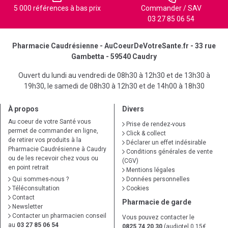
5 000 références à bas prix
Commander / SAV
03 27 85 06 54
Pharmacie Caudrésienne - AuCoeurDeVotreSante.fr - 33 rue
Gambetta - 59540 Caudry
Ouvert du lundi au vendredi de 08h30 à 12h30 et de 13h30 à
19h30, le samedi de 08h30 à 12h30 et de 14h00 à 18h30
À propos
Divers
Au coeur de votre Santé vous
Prise de rendez-vous
permet de commander en ligne,
Click & collect
de retirer vos produits à la
Déclarer un effet indésirable
Pharmacie Caudrésienne à Caudry
Conditions générales de vente
ou de les recevoir chez vous ou
(CGV)
en point retrait
Mentions légales
Qui sommes-nous ?
Données personnelles
Téléconsultation
Cookies
Contact
Pharmacie de garde
Newsletter
Contacter un pharmacien conseil
Vous pouvez contacter le
au
03 27 85 06 54
0825 74 20 30
(audiotel 0,15€