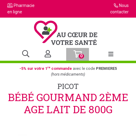
Pharmacie
Nous
en ligne
contacter
0
Afficher la n
re
-5% sur votre 1
commande
avec le code
PREMIERE5
(hors médicaments)
PICOT
BÉBÉ GOURMAND 2ÈME
AGE LAIT DE 800G