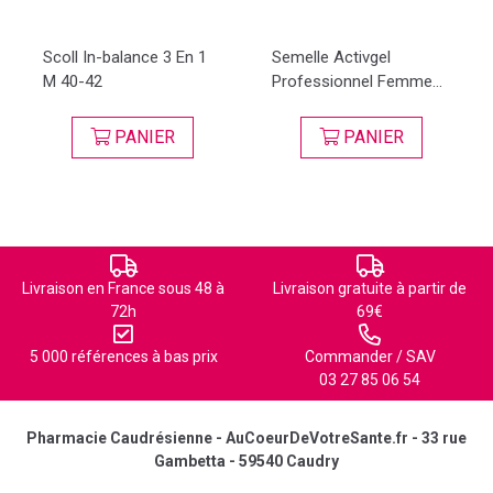
Scoll In-balance 3 En 1
Semelle Activgel
M 40-42
Professionnel Femme...
PANIER
PANIER
Livraison en France sous 48 à
Livraison gratuite à partir de
72h
69€
5 000 références à bas prix
Commander / SAV
03 27 85 06 54
Pharmacie Caudrésienne - AuCoeurDeVotreSante.fr - 33 rue
Gambetta - 59540 Caudry