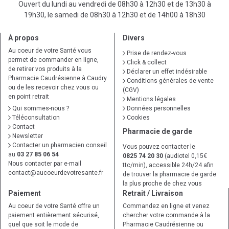
Ouvert du lundi au vendredi de 08h30 à 12h30 et de 13h30 à
19h30, le samedi de 08h30 à 12h30 et de 14h00 à 18h30
À propos
Divers
Au coeur de votre Santé vous
Prise de rendez-vous
permet de commander en ligne,
Click & collect
de retirer vos produits à la
Déclarer un effet indésirable
Pharmacie Caudrésienne à Caudry
Conditions générales de vente
ou de les recevoir chez vous ou
(CGV)
en point retrait
Mentions légales
Qui sommes-nous ?
Données personnelles
Téléconsultation
Cookies
Contact
Pharmacie de garde
Newsletter
Contacter un pharmacien conseil
Vous pouvez contacter le
au
03 27 85 06 54
0825 74 20 30
(audiotel 0,15€
Nous contacter par e-mail
ttc/min), accessible 24h/24 afin
contact
@
aucoeurdevotresante.fr
de trouver la pharmacie de garde
la plus proche de chez vous
Paiement
Retrait / Livraison
Au coeur de votre Santé offre un
Commandez en ligne et venez
paiement entièrement sécurisé,
chercher votre commande à la
quel que soit le mode de
Pharmacie Caudrésienne ou