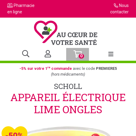
Pharmacie
Nous
en ligne
contacter
0
Afficher la n
re
-5% sur votre 1
commande
avec le code
PREMIERE5
(hors médicaments)
SCHOLL
APPAREIL ÉLECTRIQUE
LIME ONGLES
-50%