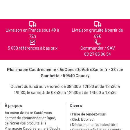
Livraison en France sous 48 à
Livraison gratuite à partir de
72h
69€
5 000 références à bas prix
Commander / SAV
03 27 85 06 54
Pharmacie Caudrésienne - AuCoeurDeVotreSante.fr - 33 rue
Gambetta - 59540 Caudry
Ouvert du lundi au vendredi de 08h30 à 12h30 et de 13h30 à
19h30, le samedi de 08h30 à 12h30 et de 14h00 à 18h30
À propos
Divers
Au coeur de votre Santé vous
Prise de rendez-vous
permet de commander en ligne,
Click & collect
de retirer vos produits à la
Déclarer un effet indésirable
Pharmacie Caudrésienne à Caudry