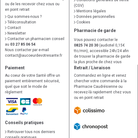
Conditions générales de vente
ou de les recevoir chez vous ou
(CGV)
en point retrait
Mentions légales
Qui sommes-nous ?
Données personnelles
Téléconsultation
Cookies
Contact
Pharmacie de garde
Newsletter
Contacter un pharmacien conseil
Vous pouvez contacter le
au
03 27 85 06 54
0825 74 20 30
(audiotel 0,15€
Nous contacter par e-mail
ttc/min), accessible 24h/24 afin
contact
@
aucoeurdevotresante.fr
de trouver la pharmacie de garde
la plus proche de chez vous
Paiement
Retrait / Livraison
Au coeur de votre Santé offre un
Commandez en ligne et venez
paiement entièrement sécurisé,
chercher votre commande à la
quel que soit le mode de
Pharmacie Caudrésienne ou
règlement
recevez-là rapidement chez vous
ou en point retrait
Conseils pratiques
Retrouver tous nos derniers
conseils pratiques