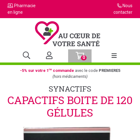
Pharmacie
Nous
en ligne
contacter
0
Afficher la n
re
-5% sur votre 1
commande
avec le code
PREMIERE5
(hors médicaments)
SYNACTIFS
CAPACTIFS BOITE DE 120
GÉLULES