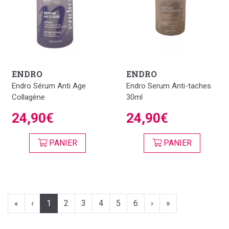
ENDRO
ENDRO
Endro Sérum Anti Age
Endro Serum Anti-taches
Collagène
30ml
24,90€
24,90€
PANIER
PANIER
«
‹
1
2
3
4
5
6
›
»