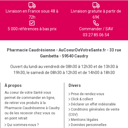
Livraison en France sous 48 à
Livraison gratuite à partir de
72h
69€
5 000 références à bas prix
Commander / SAV
03 27 85 06 54
Pharmacie Caudrésienne - AuCoeurDeVotreSante.fr - 33 rue
Gambetta - 59540 Caudry
Ouvert du lundi au vendredi de 08h30 à 12h30 et de 13h30 à
19h30, le samedi de 08h30 à 12h30 et de 14h00 à 18h30
À propos
Divers
Au coeur de votre Santé vous
Prise de rendez-vous
permet de commander en ligne,
Click & collect
de retirer vos produits à la
Déclarer un effet indésirable
Pharmacie Caudrésienne à Caudry
Conditions générales de vente
ou de les recevoir chez vous ou
(CGV)
en point retrait
Mentions légales
Qui sommes-nous ?
Données personnelles