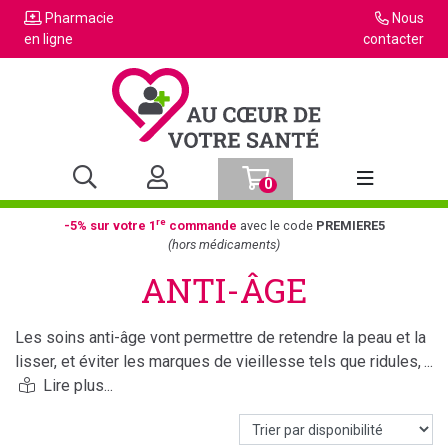
Pharmacie
Nous
en ligne
contacter
0
Afficher la n
re
-5% sur votre 1
commande
avec le code
PREMIERE5
(hors médicaments)
ANTI-ÂGE
Les soins anti-âge vont permettre de retendre la peau et la
lisser, et éviter les marques de vieillesse tels que ridules,
tâches brunes.
A utiliser sur le visage, sur le cou et le décolleté.