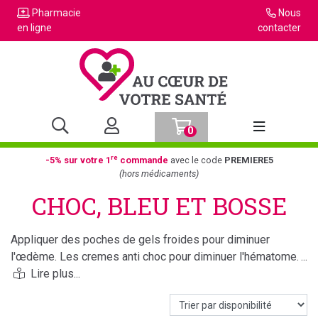
Pharmacie
Nous
en ligne
contacter
0
Afficher la n
re
-5% sur votre 1
commande
avec le code
PREMIERE5
(hors médicaments)
CHOC, BLEU ET BOSSE
Appliquer des poches de gels froides pour diminuer
l'œdème. Les cremes anti choc pour diminuer l'hématome.