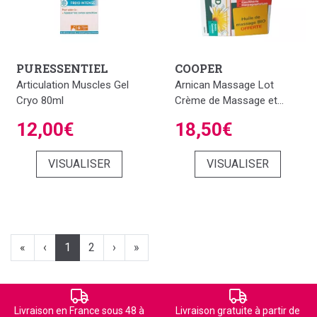
PURESSENTIEL
COOPER
Articulation Muscles Gel
Arnican Massage Lot
Cryo 80ml
Crème de Massage et...
12,00€
18,50€
VISUALISER
VISUALISER
«
‹
1
2
›
»
Livraison en France sous 48 à
Livraison gratuite à partir de