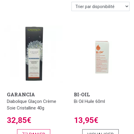
edxtérieures (le froid,le soleil ou encore la pollution).
GARANCIA
BI-OIL
Diabolique Glaçon Crème
Bi Oil Huile 60ml
Soie Cristalline 40g
32,85€
13,95€