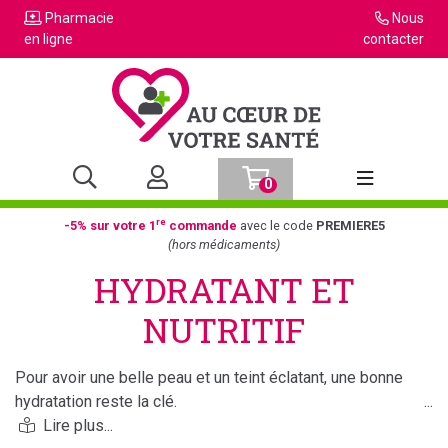
Pharmacie
Nous
en ligne
contacter
0
Afficher la n
re
-5% sur votre 1
commande
avec le code
PREMIERE5
(hors médicaments)
HYDRATANT ET
NUTRITIF
Pour avoir une belle peau et un teint éclatant, une bonne
hydratation reste la clé.
L'hydratation est un bouclier contre les agressions