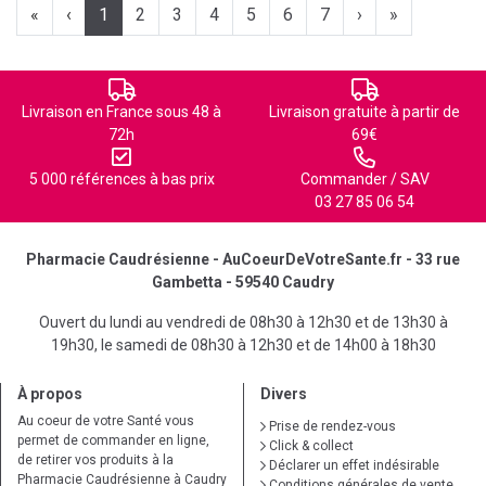
«
‹
1
2
3
4
5
6
7
›
»
Livraison en France sous 48 à
Livraison gratuite à partir de
72h
69€
5 000 références à bas prix
Commander / SAV
03 27 85 06 54
Pharmacie Caudrésienne - AuCoeurDeVotreSante.fr - 33 rue
Gambetta - 59540 Caudry
Ouvert du lundi au vendredi de 08h30 à 12h30 et de 13h30 à
19h30, le samedi de 08h30 à 12h30 et de 14h00 à 18h30
À propos
Divers
Au coeur de votre Santé vous
Prise de rendez-vous
permet de commander en ligne,
Click & collect
de retirer vos produits à la
Déclarer un effet indésirable
Pharmacie Caudrésienne à Caudry
Conditions générales de vente