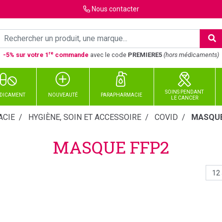
Nous
contacter
re
-5% sur votre 1
commande
avec le code
PREMIERE5
(hors médicaments)
SOINS PENDANT
DICAMENT
NOUVEAUTÉ
PARAPHARMACIE
LE CANCER
CIE
HYGIÈNE, SOIN ET ACCESSOIRE
COVID
MASQUE
MASQUE FFP2