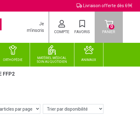
Livraison offerte dès 69€
Je
0
m’inscris
COMPTE
FAVORIS
PANIER
MATÉRIEL MÉDICAL
ORTHOPÉDIE
ANIMAUX
SOIN
AU
QUOTIDIEN
 FFP2