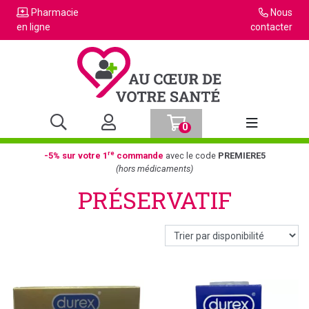
Pharmacie
Nous
en ligne
contacter
0
Afficher la n
re
-5% sur votre 1
commande
avec le code
PREMIERE5
(hors médicaments)
PRÉSERVATIF