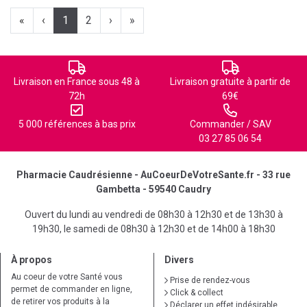
«
‹
1
2
›
»
Livraison en France sous 48 à
Livraison gratuite à partir de
72h
69€
5 000 références à bas prix
Commander / SAV
03 27 85 06 54
Pharmacie Caudrésienne - AuCoeurDeVotreSante.fr - 33 rue
Gambetta - 59540 Caudry
Ouvert du lundi au vendredi de 08h30 à 12h30 et de 13h30 à
19h30, le samedi de 08h30 à 12h30 et de 14h00 à 18h30
À propos
Divers
Au coeur de votre Santé vous
Prise de rendez-vous
permet de commander en ligne,
Click & collect
de retirer vos produits à la
Déclarer un effet indésirable