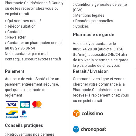
Pharmacie Caudrésienne à Caudry
Conditions générales de vente
ou de les recevoir chez vous ou
(CGV)
en point retrait
Mentions légales
Qui sommes-nous ?
Données personnelles
Téléconsultation
Cookies
Contact
Pharmacie de garde
Newsletter
Contacter un pharmacien conseil
Vous pouvez contacter le
au
03 27 85 06 54
0825 74 20 30
(audiotel 0,15€
Nous contacter par e-mail
ttc/min), accessible 24h/24 afin
contact
@
aucoeurdevotresante.fr
de trouver la pharmacie de garde
la plus proche de chez vous
Paiement
Retrait / Livraison
Au coeur de votre Santé offre un
Commandez en ligne et venez
paiement entièrement sécurisé,
chercher votre commande à la
quel que soit le mode de
Pharmacie Caudrésienne ou
règlement
recevez-là rapidement chez vous
ou en point retrait
Conseils pratiques
Retrouver tous nos derniers