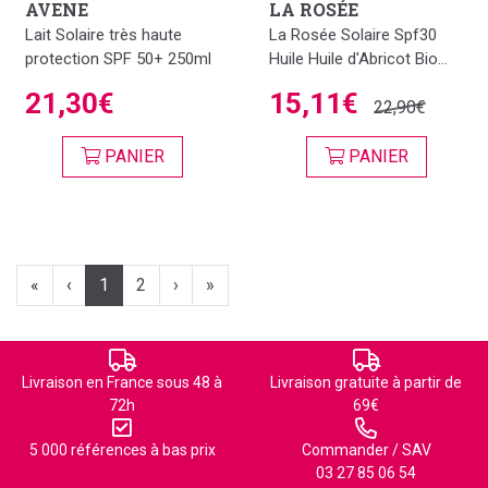
AVENE
LA ROSÉE
Lait Solaire très haute
La Rosée Solaire Spf30
protection SPF 50+ 250ml
Huile Huile d'Abricot Bio...
21,30€
15,11€
22,90€
PANIER
PANIER
«
‹
1
2
›
»
Livraison en France sous 48 à
Livraison gratuite à partir de
72h
69€
5 000 références à bas prix
Commander / SAV
03 27 85 06 54