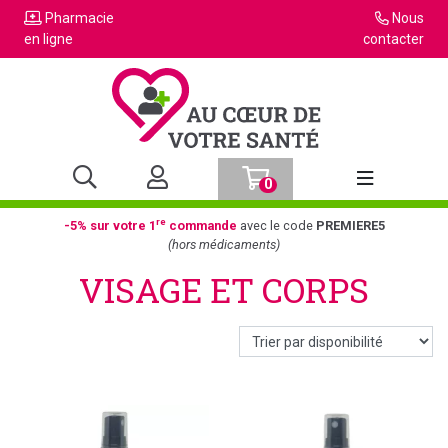
Pharmacie
Nous
en ligne
contacter
0
Afficher la n
re
-5% sur votre 1
commande
avec le code
PREMIERE5
(hors médicaments)
VISAGE ET CORPS