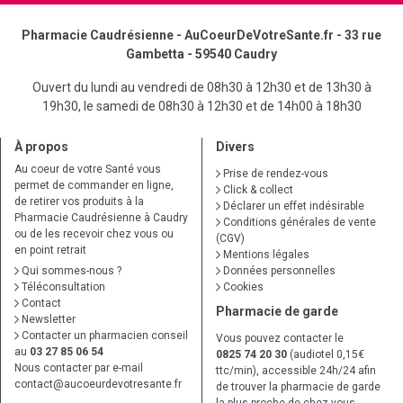
Pharmacie Caudrésienne - AuCoeurDeVotreSante.fr - 33 rue
Gambetta - 59540 Caudry
Ouvert du lundi au vendredi de 08h30 à 12h30 et de 13h30 à
19h30, le samedi de 08h30 à 12h30 et de 14h00 à 18h30
À propos
Divers
Au coeur de votre Santé vous
Prise de rendez-vous
permet de commander en ligne,
Click & collect
de retirer vos produits à la
Déclarer un effet indésirable
Pharmacie Caudrésienne à Caudry
Conditions générales de vente
ou de les recevoir chez vous ou
(CGV)
en point retrait
Mentions légales
Qui sommes-nous ?
Données personnelles
Téléconsultation
Cookies
Contact
Pharmacie de garde
Newsletter
Contacter un pharmacien conseil
Vous pouvez contacter le
au
03 27 85 06 54
0825 74 20 30
(audiotel 0,15€
Nous contacter par e-mail
ttc/min), accessible 24h/24 afin
contact
@
aucoeurdevotresante.fr
de trouver la pharmacie de garde