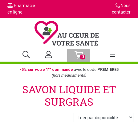
Pharmacie
Nous
en ligne
contacter
0
Afficher la n
re
-5% sur votre 1
commande
avec le code
PREMIERE5
(hors médicaments)
SAVON LIQUIDE ET
SURGRAS