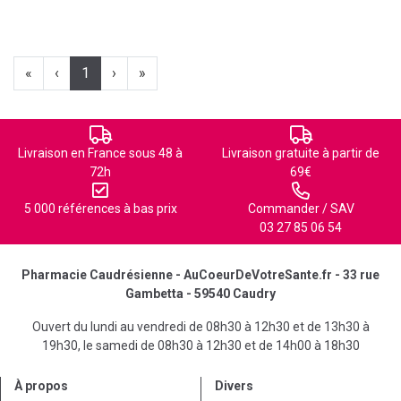
«
‹
1
›
»
Livraison en France sous 48 à
Livraison gratuite à partir de
72h
69€
5 000 références à bas prix
Commander / SAV
03 27 85 06 54
Pharmacie Caudrésienne - AuCoeurDeVotreSante.fr - 33 rue
Gambetta - 59540 Caudry
Ouvert du lundi au vendredi de 08h30 à 12h30 et de 13h30 à
19h30, le samedi de 08h30 à 12h30 et de 14h00 à 18h30
À propos
Divers