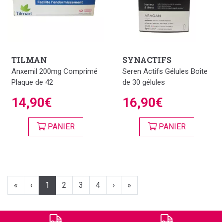
TILMAN
SYNACTIFS
Anxemil 200mg Comprimé
Seren Actifs Gélules Boîte
Plaque de 42
de 30 gélules
14,90€
16,90€
PANIER
PANIER
«
‹
1
2
3
4
›
»