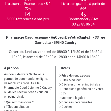
Livraison en France sous 48 à
Livraison gratuite à partir de
72h
69€
5 000 références à bas prix
Commander / SAV
03 27 85 06 54
Pharmacie Caudrésienne - AuCoeurDeVotreSante.fr - 33 rue
Gambetta - 59540 Caudry
Ouvert du lundi au vendredi de 08h30 à 12h30 et de 13h30 à
19h30, le samedi de 08h30 à 12h30 et de 14h00 à 18h30
À propos
Divers
Au coeur de votre Santé vous
Prise de rendez-vous
permet de commander en ligne,
Click & collect
de retirer vos produits à la
Déclarer un effet indésirable
Pharmacie Caudrésienne à Caudry
Conditions générales de vente
ou de les recevoir chez vous ou
(CGV)
en point retrait
Mentions légales
Qui sommes-nous ?
Données personnelles
Téléconsultation
Cookies