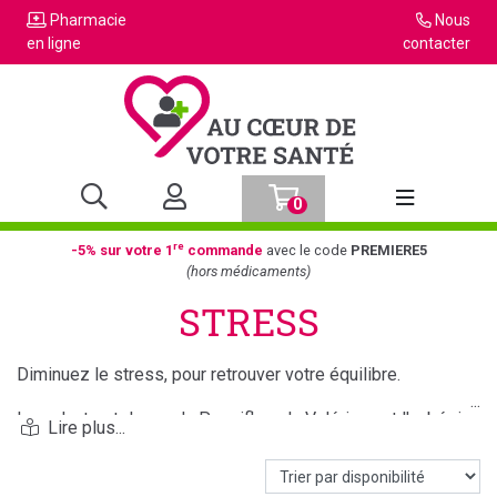
Pharmacie
Nous
en ligne
contacter
0
Afficher la n
re
-5% sur votre 1
commande
avec le code
PREMIERE5
(hors médicaments)
STRESS
Diminuez le stress, pour retrouver votre équilibre.
Les plantes tels que la Passiflore, la Valériane et l'aubépine
rééquilibrent l'organisme.