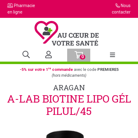
Pharmacie
Nous
en ligne
contacter
0
Afficher la n
re
-5% sur votre 1
commande
avec le code
PREMIERE5
(hors médicaments)
ARAGAN
A-LAB BIOTINE LIPO GÉL
PILUL/45