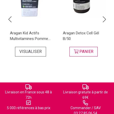
Aragan Kid Actifs
Aragan Detox Cell Gél
Multivitamines Pomme...
B/50
VISUALISER
PANIER
Livraison en France sous 48 à
Livraison gratuite à partir de
72h
69€
5 000 références à bas prix
Commander / SAV
03 27 85 06 54