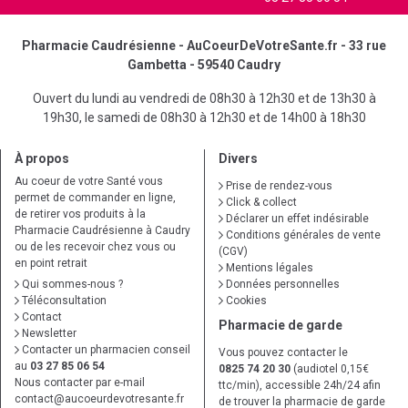
Pharmacie Caudrésienne - AuCoeurDeVotreSante.fr - 33 rue
Gambetta - 59540 Caudry
Ouvert du lundi au vendredi de 08h30 à 12h30 et de 13h30 à
19h30, le samedi de 08h30 à 12h30 et de 14h00 à 18h30
À propos
Divers
Au coeur de votre Santé vous
Prise de rendez-vous
permet de commander en ligne,
Click & collect
de retirer vos produits à la
Déclarer un effet indésirable
Pharmacie Caudrésienne à Caudry
Conditions générales de vente
ou de les recevoir chez vous ou
(CGV)
en point retrait
Mentions légales
Qui sommes-nous ?
Données personnelles
Téléconsultation
Cookies
Contact
Pharmacie de garde
Newsletter
Contacter un pharmacien conseil
Vous pouvez contacter le
au
03 27 85 06 54
0825 74 20 30
(audiotel 0,15€
Nous contacter par e-mail
ttc/min), accessible 24h/24 afin
contact
@
aucoeurdevotresante.fr
de trouver la pharmacie de garde