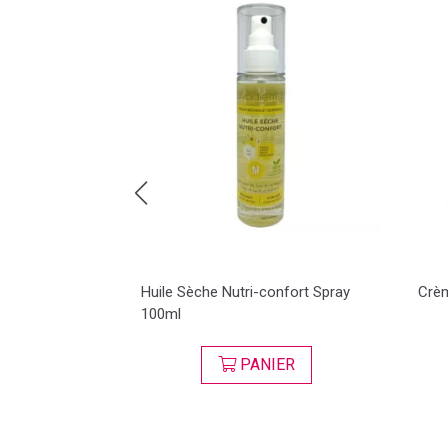
issant Pot de
Huile Sèche Nutri-confort Spray
Crèm
100ml
ER
PANIER