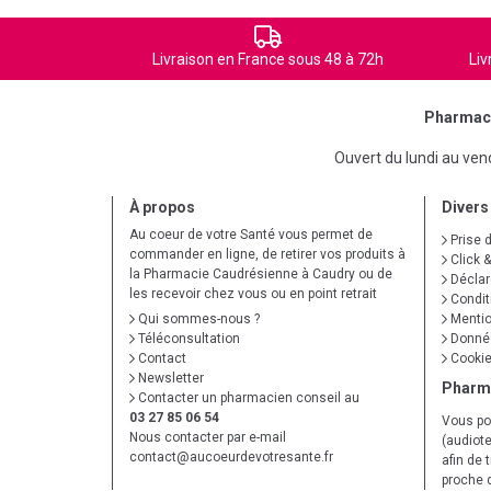
Livraison en France sous 48 à 72h
Liv
Pharmaci
Ouvert du lundi au ve
À propos
Divers
Au coeur de votre Santé vous permet de
Prise 
commander en ligne, de retirer vos produits à
Click &
la Pharmacie Caudrésienne à Caudry ou de
Déclare
les recevoir chez vous ou en point retrait
Condit
Qui sommes-nous ?
Mentio
Téléconsultation
Donnée
Contact
Cooki
Newsletter
Pharm
Contacter un pharmacien conseil au
03 27 85 06 54
Vous po
Nous contacter par e-mail
(audiote
contact
@
aucoeurdevotresante.fr
afin de 
proche 