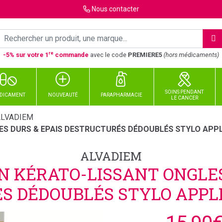
Nous
contacter
re
-5% sur votre 1
commande
avec le code
PREMIERE5
(hors médicaments)
SOINS PENDANT
DICAMENT
NOUVEAUTÉ
PARAPHARMACIE
LE CANCER
ALVADIEM
ES DURS & EPAIS DESTRUCTURÉS DÉDOUBLÉS STYLO APPL
ALVADIEM
N KÉRATO-LISSANT ONGLES
S DÉDOUBLÉS STYLO APPLI