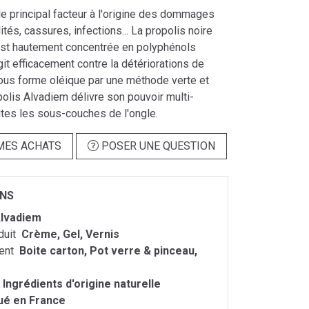
le principal facteur à l'origine des dommages
ilités, cassures, infections... La propolis noire
st hautement concentrée en polyphénols
git efficacement contre la détériorations de
 sous forme oléique par une méthode verte et
polis Alvadiem délivre son pouvoir multi-
utes les sous-couches de l'ongle.
MES ACHATS
POSER UNE QUESTION
ONS
lvadiem
duit
Crème, Gel, Vernis
ent
Boite carton, Pot verre & pinceau,
Ingrédients d'origine naturelle
ué en France