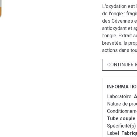
L'oxydation est 
de l'ongle : frag
des Cévennes e
antioxydant et a
l'ongle. Extrait
brevetée, la pro
actions dans to
CONTINUER 
INFORMATI
Laboratoire
A
Nature de pro
Conditionnem
Tube souple
Spécificité(s)
Label
Fabriq