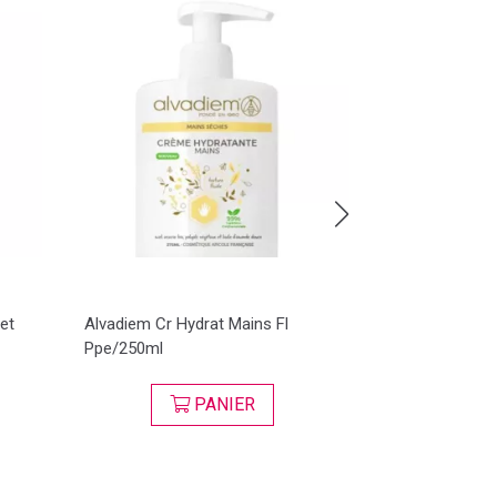
et
Alvadiem Cr Hydrat Mains Fl
Déodorant enf
Ppe/250ml
PANIER