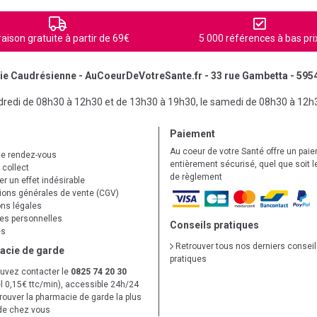
raison gratuite à partir de 69€
5 000 références à bas pri
e Caudrésienne - AuCoeurDeVotreSante.fr - 33 rue Gambetta - 595
ndredi de 08h30 à 12h30 et de 13h30 à 19h30, le samedi de 08h30 à 12h
Paiement
Au coeur de votre Santé offre un pai
de rendez-vous
entièrement sécurisé, quel que soit 
 collect
de règlement
r un effet indésirable
ions générales de vente (CGV)
ns légales
s personnelles
Conseils pratiques
es
Retrouver tous nos derniers consei
acie de garde
pratiques
uvez contacter le
0825 74 20 30
l 0,15€ ttc/min), accessible 24h/24
trouver la pharmacie de garde la plus
de chez vous