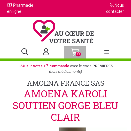
Pharmacie
Nous
en ligne
contacter
0
Afficher la n
re
-5% sur votre 1
commande
avec le code
PREMIERE5
(hors médicaments)
AMOENA FRANCE SAS
AMOENA KAROLI
SOUTIEN GORGE BLEU
CLAIR