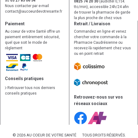
au
03 27 85 06 54
0825 74 20 30
(audiotel 0,15€
Nous contacter par e-mail
ttc/min), accessible 24h/24 afin
contact
@
aucoeurdevotresante.fr
de trouver la pharmacie de garde
la plus proche de chez vous
Paiement
Retrait / Livraison
Au coeur de votre Santé offre un
Commandez en ligne et venez
paiement entièrement sécurisé,
chercher votre commande à la
quel que soit le mode de
Pharmacie Caudrésienne ou
règlement
recevez-là rapidement chez vous
ou en point retrait
Conseils pratiques
Retrouver tous nos derniers
conseils pratiques
Retrouvez-nous sur vos
réseaux sociaux
© 2026 AU COEUR DE VOTRE SANTÉ
TOUS DROITS RÉSERVÉS.