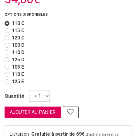
OPTIONS DISPONIBLES
110 C
115 C
120 C
100 D
110 D
125 D
105 E
110 E
125 E
Quantité
AJOUTER AU PANIER
Livraison
Gratuite à partir de 69€
d’achats en France