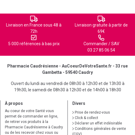
Livraison en France sous 48 à
Livraison gratuite à partir de
72h
69€
5 000 références à bas prix
Commander / SAV
03 27 85 06 54
Pharmacie Caudrésienne - AuCoeurDeVotreSante.fr - 33 rue
Gambetta - 59540 Caudry
Ouvert du lundi au vendredi de 08h30 à 12h30 et de 13h30 à
19h30, le samedi de 08h30 à 12h30 et de 14h00 à 18h30
À propos
Divers
Au coeur de votre Santé vous
Prise de rendez-vous
permet de commander en ligne,
Click & collect
de retirer vos produits à la
Déclarer un effet indésirable
Pharmacie Caudrésienne à Caudry
Conditions générales de vente
ou de les recevoir chez vous ou
(CGV)