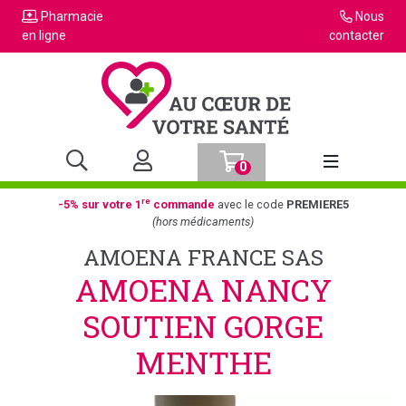
Pharmacie
Nous
en ligne
contacter
0
Afficher la n
re
-5% sur votre 1
commande
avec le code
PREMIERE5
(hors médicaments)
AMOENA FRANCE SAS
AMOENA NANCY
SOUTIEN GORGE
MENTHE