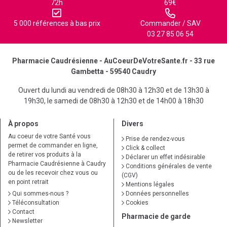
72h
69€
5 000 références à bas prix
Commander / SAV
03 27 85 06 54
Pharmacie Caudrésienne - AuCoeurDeVotreSante.fr - 33 rue
Gambetta - 59540 Caudry
Ouvert du lundi au vendredi de 08h30 à 12h30 et de 13h30 à
19h30, le samedi de 08h30 à 12h30 et de 14h00 à 18h30
À propos
Divers
Au coeur de votre Santé vous
Prise de rendez-vous
permet de commander en ligne,
Click & collect
de retirer vos produits à la
Déclarer un effet indésirable
Pharmacie Caudrésienne à Caudry
Conditions générales de vente
ou de les recevoir chez vous ou
(CGV)
en point retrait
Mentions légales
Qui sommes-nous ?
Données personnelles
Téléconsultation
Cookies
Contact
Pharmacie de garde
Newsletter