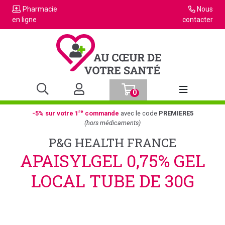
Pharmacie
Nous
en ligne
contacter
0
Afficher la n
re
-5% sur votre 1
commande
avec le code
PREMIERE5
(hors médicaments)
P&G HEALTH FRANCE
APAISYLGEL 0,75% GEL
LOCAL TUBE DE 30G