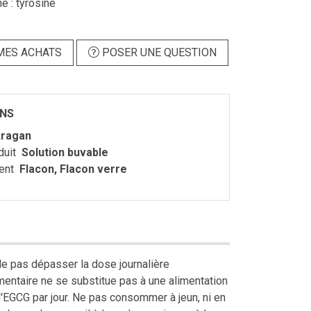
é : tyrosine
MES ACHATS
POSER UNE QUESTION
ONS
ragan
duit
Solution buvable
ent
Flacon, Flacon verre
Ne pas dépasser la dose journalière
entaire ne se substitue pas à une alimentation
d'EGCG par jour. Ne pas consommer à jeun, ni en