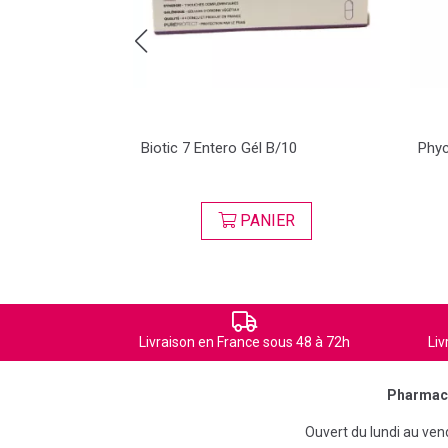
 Flacon Verre
Biotic 7 Entero Gél B/10
Phyc
ER
PANIER
Livraison en France sous 48 à 72h
Liv
Pharmaci
Ouvert du lundi au ve