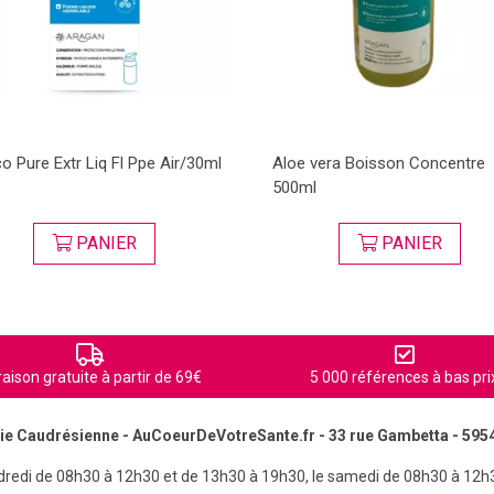
o Pure Extr Liq Fl Ppe Air/30ml
Aloe vera Boisson Concentre
500ml
PANIER
PANIER
raison gratuite à partir de 69€
5 000 références à bas pri
e Caudrésienne - AuCoeurDeVotreSante.fr - 33 rue Gambetta - 595
ndredi de 08h30 à 12h30 et de 13h30 à 19h30, le samedi de 08h30 à 12h