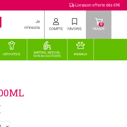
Livraison offerte dès 69€
Je
0
m’inscris
COMPTE
FAVORIS
PANIER
MATÉRIEL MÉDICAL
ORTHOPÉDIE
ANIMAUX
SOIN
AU
QUOTIDIEN
00ML
€