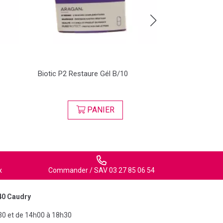
Biotic P2 Restaure Gél B/10
Aloe Dermo-ge
T/100ml
PANIER
VI
x
Commander / SAV 03 27 85 06 54
40 Caudry
30 et de 14h00 à 18h30