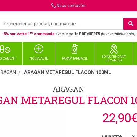
Nous
contacter
re
-5% sur votre 1
commande
avec le code
PREMIERE5
(hors médicaments)
SOINS PENDANT
DICAMENT
NOUVEAUTÉ
PARAPHARMACIE
LE CANCER
ARAGAN
ARAGAN METAREGUL FLACON 100ML
ARAGAN
GAN METAREGUL FLACON 1
22,90
Quantité