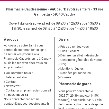
Pharmacie Caudrésienne - AuCoeurDeVotreSante.fr - 33 rue
Gambetta - 59540 Caudry
Ouvert du lundi au vendredi de 08h30 à 12h30 et de 13h30 à
19h30, le samedi de 08h30 à 12h30 et de 14h00 à 18h30
À propos
Divers
Au coeur de votre Santé vous
Prise de rendez-vous
permet de commander en ligne,
Click & collect
de retirer vos produits à la
Déclarer un effet indésirable
Pharmacie Caudrésienne à Caudry
Conditions générales de vente
ou de les recevoir chez vous ou
(CGV)
en point retrait
Mentions légales
Qui sommes-nous ?
Données personnelles
Téléconsultation
Cookies
Contact
Pharmacie de garde
Newsletter
Contacter un pharmacien conseil
Vous pouvez contacter le
au
03 27 85 06 54
0825 74 20 30
(audiotel 0,15€
Nous contacter par e-mail
ttc/min), accessible 24h/24 afin
contact
@
aucoeurdevotresante.fr
de trouver la pharmacie de garde
la plus proche de chez vous