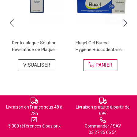
Dento-plaque Solution
Elugel Gel Buccal
Révélatrice de Plaque...
Hygiène Buccodentaire...
VISUALISER
PANIER
Livraison en France sous 48 à
Livraison gratuite à partir de
72h
69€
5 000 références à bas prix
Commander / SAV
03 27 85 06 54