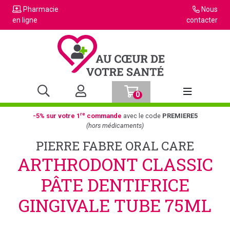
Pharmacie
Nous
en ligne
contacter
0
Afficher la n
re
-5% sur votre 1
commande
avec le code
PREMIERE5
(hors médicaments)
PIERRE FABRE ORAL CARE
ARTHRODONT CLASSIC
PÂTE DENTIFRICE
GINGIVALE TUBE 75ML