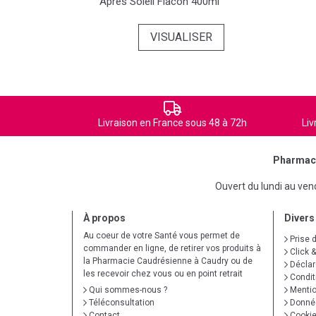
ml
Après Soleil Flacon 400ml
ER
VISUALISER
Livraison en France sous 48 à 72h
Liv
Pharmaci
Ouvert du lundi au ve
À propos
Divers
Au coeur de votre Santé vous permet de
Prise 
commander en ligne, de retirer vos produits à
Click &
la Pharmacie Caudrésienne à Caudry ou de
Déclare
les recevoir chez vous ou en point retrait
Condit
Qui sommes-nous ?
Mentio
Téléconsultation
Donnée
Contact
Cooki