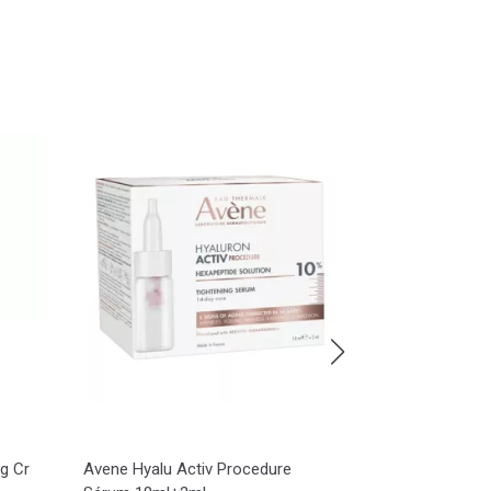
g Cr
Avene Hyalu Activ Procedure
Cleanance Soi