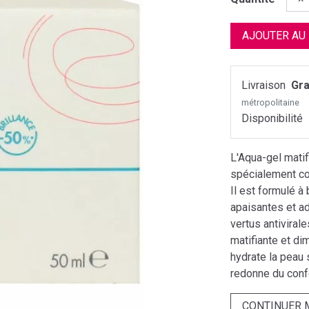
AJOUTER AU
Livraison
Gra
métropolitaine
Disponibilité
L'Aqua-gel mati
spécialement co
Il est formulé à
apaisantes et a
vertus antivirale
matifiante et di
hydrate la peau 
redonne du confo
CONTINUER 