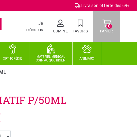
Livraison offerte dès 69€
Je
0
m’inscris
COMPTE
FAVORIS
PANIER
MATÉRIEL MÉDICAL
ORTHOPÉDIE
ANIMAUX
SOIN
AU
QUOTIDIEN
0ML
ATIF P/50ML
€