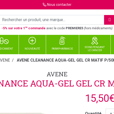
Nous
contacter
re
-5% sur votre 1
commande
avec le code
PREMIERE5
(hors médicaments)
SOINS PENDANT
DICAMENT
NOUVEAUTÉ
PARAPHARMACIE
LE CANCER
AVENE
AVENE CLEANANCE AQUA-GEL GEL CR MATIF P/5
AVENE
NANCE AQUA-GEL GEL CR M
15,50
Quantité