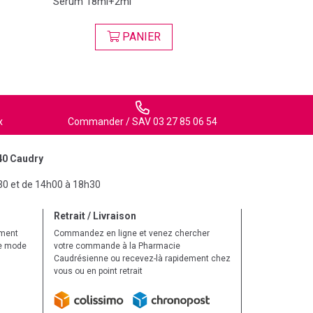
Sérum 18ml+2ml
PANIER
VI
x
Commander / SAV 03 27 85 06 54
40 Caudry
30 et de 14h00 à 18h30
Retrait / Livraison
ement
Commandez en ligne et venez chercher
le mode
votre commande à la Pharmacie
Caudrésienne ou recevez-là rapidement chez
vous ou en point retrait