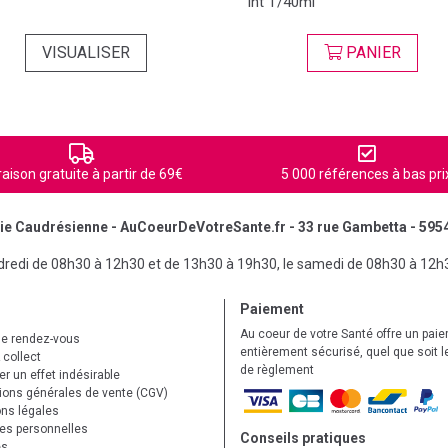
Int T/40ml
VISUALISER
PANIER
raison gratuite à partir de 69€
5 000 références à bas pri
e Caudrésienne - AuCoeurDeVotreSante.fr - 33 rue Gambetta - 595
ndredi de 08h30 à 12h30 et de 13h30 à 19h30, le samedi de 08h30 à 12h
Paiement
Au coeur de votre Santé offre un pai
de rendez-vous
entièrement sécurisé, quel que soit 
 collect
de règlement
r un effet indésirable
ions générales de vente (CGV)
ns légales
s personnelles
Conseils pratiques
es