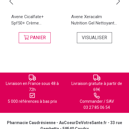
Avene Cicalfate+
Avene Xeracalm
Spf50+ Crème...
Nutrition Gel Nettoyant...
PANIER
VISUALISER
Livraison en France sous 48 à
Livraison gratuite à partir de
72h
69€
5 000 références à bas prix
Commander / SAV
03 27 85 06 54
Pharmacie Caudrésienne - AuCoeurDeVotreSante.fr - 33 rue
Gambetta - 59540 Caudry