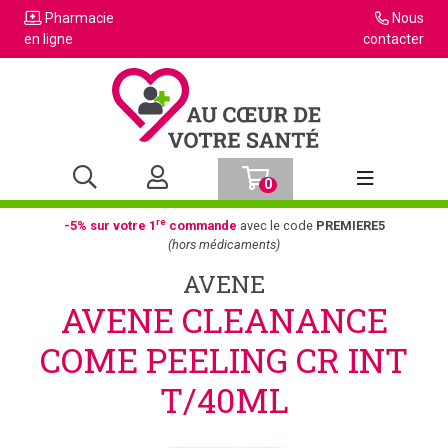
Pharmacie
Nous
en ligne
contacter
0
Afficher la n
re
-5% sur votre 1
commande
avec le code
PREMIERE5
(hors médicaments)
AVENE
AVENE CLEANANCE
COME PEELING CR INT
T/40ML